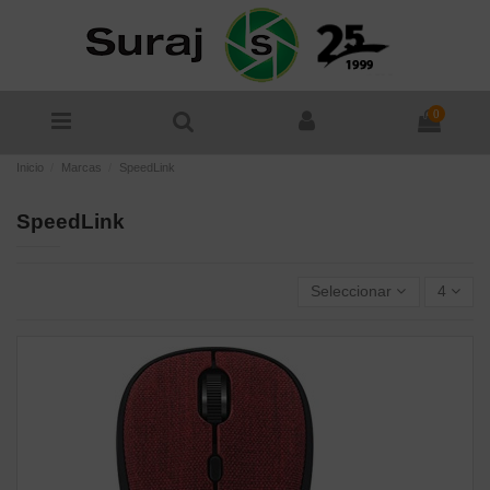
0
Inicio
Marcas
SpeedLink
SpeedLink
Seleccionar
4