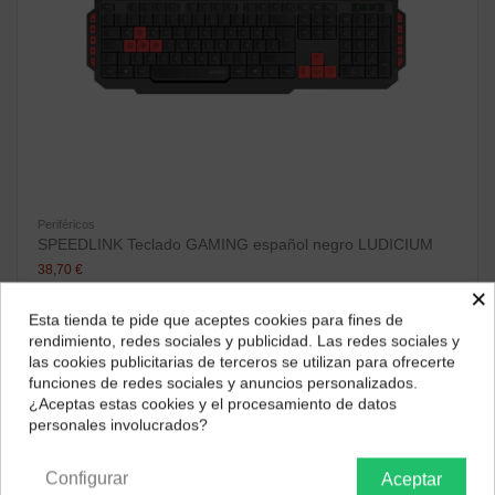
Periféricos
SPEEDLINK Teclado GAMING español negro LUDICIUM
38,70 €
×
ver producto
Esta tienda te pide que aceptes cookies para fines de
¿Dónde deseas recibir tu pedido?
rendimiento, redes sociales y publicidad. Las redes sociales y
las cookies publicitarias de terceros se utilizan para ofrecerte
Selecciona tu ubicación para mostrarte los precios e
funciones de redes sociales y anuncios personalizados.
impuestos correctos para tu región.
¿Aceptas estas cookies y el procesamiento de datos
personales involucrados?
Península y Baleares
Canarias
Configurar
Aceptar