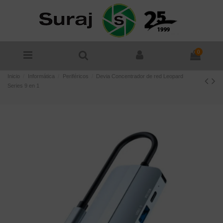
0
Inicio
Informática
Periféricos
Devia Concentrador de red Leopard
Series 9 en 1