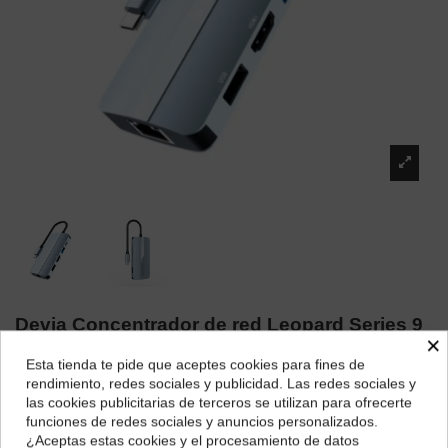
Devia Concentrador de red Leopard Series 9
×
en 1
Esta tienda te pide que aceptes cookies para fines de
¿Dónde deseas recibir tu pedido?
Marca:
Devia
rendimiento, redes sociales y publicidad. Las redes sociales y
las cookies publicitarias de terceros se utilizan para ofrecerte
38,70 €
Selecciona tu ubicación para mostrarte los precios e
funciones de redes sociales y anuncios personalizados.
impuestos correctos para tu región.
¿Aceptas estas cookies y el procesamiento de datos