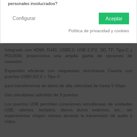
personales involucrados?
Península y Baleares
Canarias
Configurar
Aceptar
Descripción
Política de privacidad y cookies
EAN 6942297108998
Concentrador de red Leopard Series 9 en 1
Integrado con HDMI, RJ45, USB3.0, USB 2.0*2, SD, TF, Tipo-C y
PD100W, proporciona una amplia gama de opciones de
conexión.
Expansión eficiente con respuestas sincrónicas Cuenta con
puertos USB3.0/2.0 + Tipo-C
para transferencia de datos de alta velocidad de hasta 5 Gbps.
Uso simultáneo admitido de 9 puertos
Los puertos USB permiten conexiones simultáneas de unidades
USB, ratones, teclados, discos duros externos, etc., sin
experimentar ningún retraso durante la transmisión de audio y
vídeo.