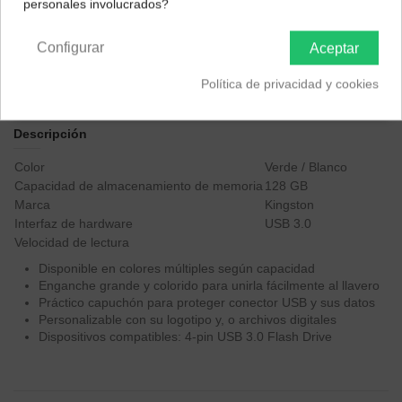
personales involucrados?
Península y Baleares
Canarias
Configurar
Aceptar
Política de privacidad y cookies
Descripción
Color
Verde / Blanco
Capacidad de almacenamiento de memoria
128 GB
Marca
Kingston
Interfaz de hardware
USB 3.0
Velocidad de lectura
Disponible en colores múltiples según capacidad
Enganche grande y colorido para unirla fácilmente al llavero
Práctico capuchón para proteger conector USB y sus datos
Personalizable con su logotipo y, o archivos digitales
Dispositivos compatibles: 4-pin USB 3.0 Flash Drive