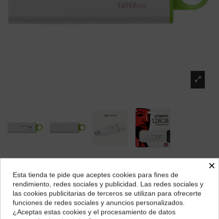
×
KINGSTON MINIDISCO PENDRIVE 128GB
Esta tienda te pide que aceptes cookies para fines de
¿Dónde deseas recibir tu pedido?
21,33 €
rendimiento, redes sociales y publicidad. Las redes sociales y
las cookies publicitarias de terceros se utilizan para ofrecerte
Selecciona tu ubicación para mostrarte los precios e
funciones de redes sociales y anuncios personalizados.
impuestos correctos para tu región.
¿Aceptas estas cookies y el procesamiento de datos