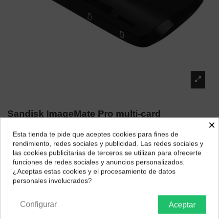
Sandisk ImageMate Pro multi-card
×
Reader/writer
Esta tienda te pide que aceptes cookies para fines de
¿Dónde deseas recibir tu pedido?
Marca:
SanDisk
rendimiento, redes sociales y publicidad. Las redes sociales y
29,09 €
las cookies publicitarias de terceros se utilizan para ofrecerte
Selecciona tu ubicación para mostrarte los precios e
funciones de redes sociales y anuncios personalizados.
impuestos correctos para tu región.
¿Aceptas estas cookies y el procesamiento de datos
personales involucrados?
Península y Baleares
Canarias
Configurar
Aceptar