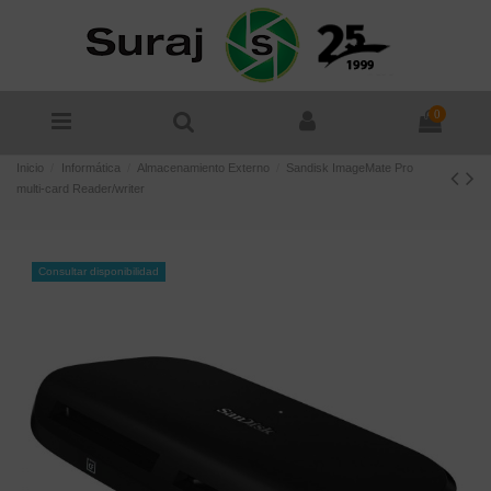
0
Inicio
Informática
Almacenamiento Externo
Sandisk ImageMate Pro
multi-card Reader/writer
Consultar disponibilidad