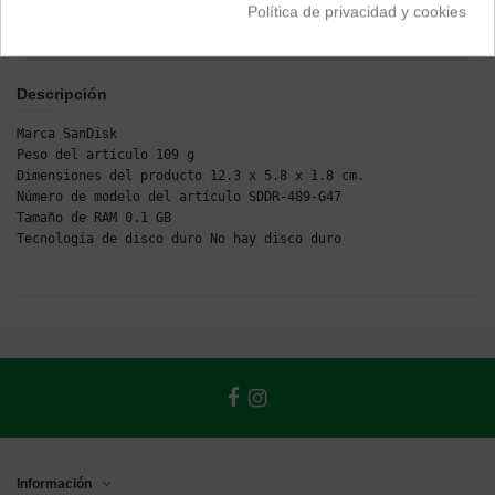
Política de privacidad y cookies
Descripción
Marca SanDisk

Peso del artículo 109 g

Dimensiones del producto 12.3 x 5.8 x 1.8 cm.

Número de modelo del artículo SDDR-489-G47

Tamaño de RAM 0.1 GB

Tecnología de disco duro No hay disco duro
Información