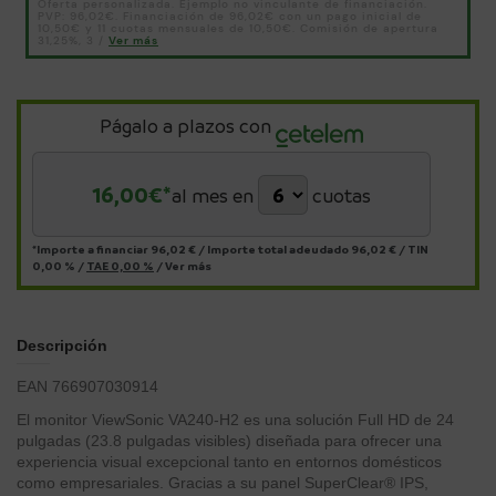
Págalo a plazos con
16,00
€*
al mes en
cuotas
*Importe a financiar
96,02 €
/
Importe total adeudado
96,02 €
/
TIN
0,00 %
/
TAE
0,00 %
/
Ver más
Descripción
EAN 766907030914
El monitor ViewSonic VA240-H2 es una solución Full HD de 24
pulgadas (23.8 pulgadas visibles) diseñada para ofrecer una
experiencia visual excepcional tanto en entornos domésticos
como empresariales. Gracias a su panel SuperClear® IPS,