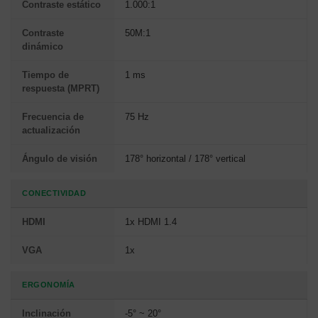
Contraste estático
1.000:1
Contraste
50M:1
dinámico
Tiempo de
1 ms
respuesta (MPRT)
Frecuencia de
75 Hz
actualización
Ángulo de visión
178° horizontal / 178° vertical
CONECTIVIDAD
HDMI
1x HDMI 1.4
VGA
1x
ERGONOMÍA
Inclinación
-5° ~ 20°