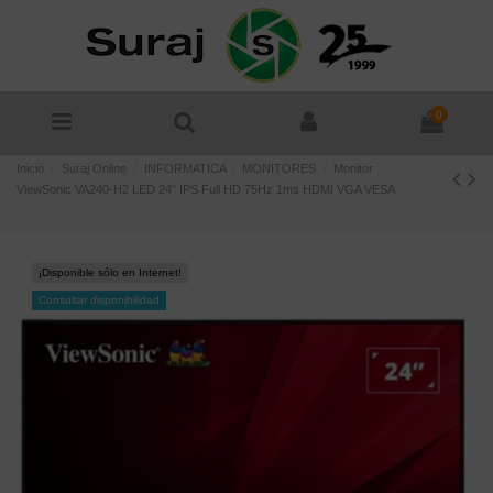
0
Inicio
Suraj Online
INFORMATICA
MONITORES
Monitor
ViewSonic VA240-H2 LED 24" IPS Full HD 75Hz 1ms HDMI VGA VESA
¡Disponible sólo en Internet!
Consultar disponibilidad