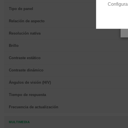
Configura
Tipo de panel
Relación de aspecto
Resolución nativa
Brillo
Contraste estático
Contraste dinámico
Ángulos de visión (H/V)
Tiempo de respuesta
Frecuencia de actualización
MULTIMEDIA