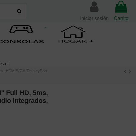
Iniciar sesión
Carrito
dos, HDMI/VGA/DisplayPort
" Full HD, 5ms,
io Integrados,