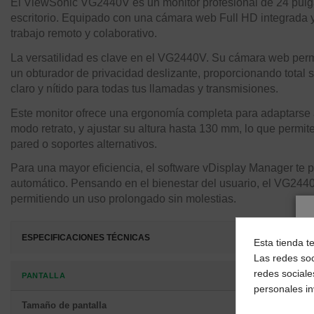
El ViewSonic VG2440V es un monitor profesional de 24 pulgad
escritorio. Equipado con una cámara web Full HD integrada y
trabajo remoto y colaborativo.
La versatilidad es clave en el VG2440V. Su cámara web perm
un obturador de privacidad deslizante, proporcionando total 
claro y nítido para todas tus llamadas y transmisiones.
Este monitor ofrece una ergonomía completa para adaptarse a c
modo retrato, y ajustar su altura hasta 130 mm, lo que permi
pared o soportes alternativos.
Para una mayor eficiencia, el software vDisplay Manager te per
automático. Pensando en el bienestar del usuario, el VG2440V
permitiendo un uso prolongado sin molestias.
ESPECIFICACIONES TÉCNICAS
Esta tienda t
Las redes soc
redes sociale
PANTALLA
personales i
Tamaño de pantalla