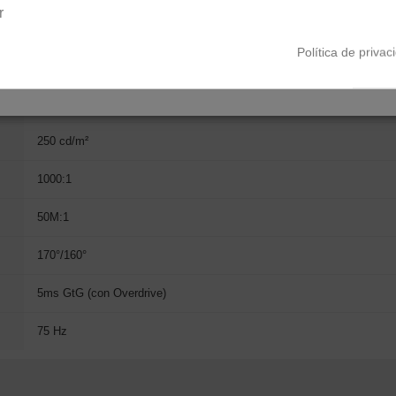
r
TN
Política de privac
16:9
1920 x 1080 (Full HD)
250 cd/m²
1000:1
50M:1
170°/160°
5ms GtG (con Overdrive)
75 Hz