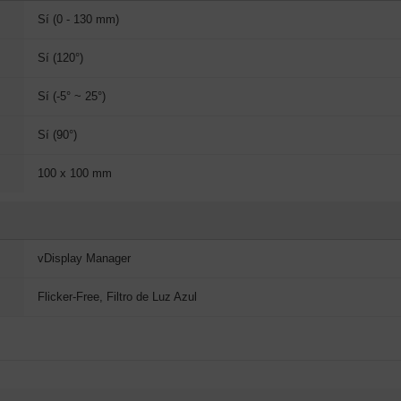
Sí (0 - 130 mm)
Sí (120°)
Sí (-5° ~ 25°)
Sí (90°)
100 x 100 mm
vDisplay Manager
Flicker-Free, Filtro de Luz Azul