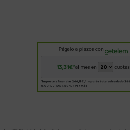
Págalo a plazos con
13,31
€*
al mes en
cuotas
*Importe a financiar
266,11 €
/
Importe total adeudado
266,
0,00 %
/
TAE
7,84 %
/
Ver más