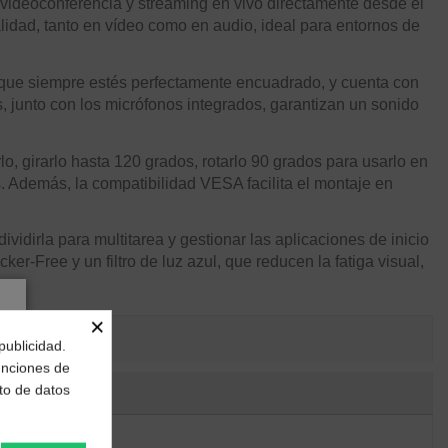
 videoconferencia y streaming en vivo directamente desde el
idad, tanto en vídeo como en audio, ideal para entornos de
r que siempre estés perfectamente encuadrado, y cuenta con
, junto con los micrófonos integrados, garantizan un sonido
o, girarlo hasta 120 grados, rotarlo 90 grados para usarlo en
. Además, la compatibilidad VESA facilita el montaje en
vidirla para multitarea y gestionar las aplicaciones de inicio
-Free y un filtro de luz azul, que reducen la fatiga visual,
×
publicidad.
funciones de
to de datos