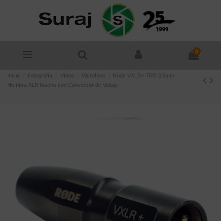
0
Inicio
Fotografía
Vídeo
Microfono
Rode VXLR+ TRS 3.5mm
Hembra XLR Macho con Conversor de Voltaje