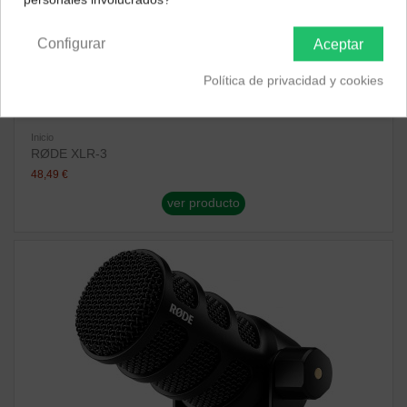
Península y Baleares
Canarias
Configurar
Aceptar
Política de privacidad y cookies
Inicio
RØDE XLR-3
48,49 €
ver producto