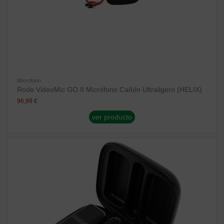
Microfono
Rode VideoMic GO II Micrófono Cañón Ultraligero (HELIX)
96,99 €
ver producto