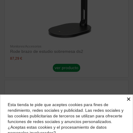
Monitores/Accesorios
Rode brazo de estudio sobremesa ds2
87,29 €
ver producto
×
Esta tienda te pide que aceptes cookies para fines de
¿Dónde deseas recibir tu pedido?
rendimiento, redes sociales y publicidad. Las redes sociales y
las cookies publicitarias de terceros se utilizan para ofrecerte
Selecciona tu ubicación para mostrarte los precios e
funciones de redes sociales y anuncios personalizados.
impuestos correctos para tu región.
¿Aceptas estas cookies y el procesamiento de datos
personales involucrados?