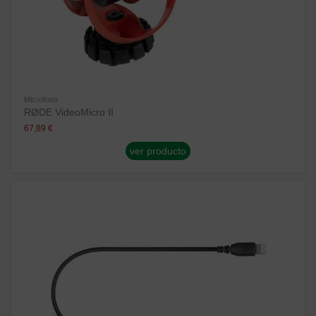
Microfono
RØDE VideoMicro II
67,89 €
ver producto