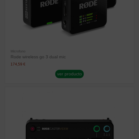
Microfono
Rode wireless go 3 dual mic
174,59 €
ver producto