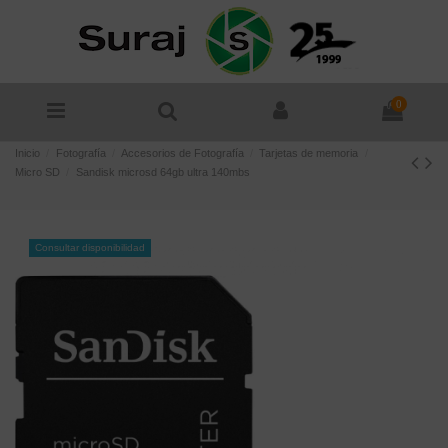
0
Inicio
Fotografía
Accesorios de Fotografía
Tarjetas de memoria
Micro SD
Sandisk microsd 64gb ultra 140mbs
Consultar disponibilidad