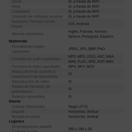
Clima
Sí, a través de WiFi
Reloj
Sí, a través de WiFi
Calendario
Sí, a través de WiFi
Conexión de múltiples usuarios
Sí, a través de WiFi
Aplicación Thomson Smart
iOS, Android
Frame
Inglés, Francés, Alemán,
Idiomas soportados
Italiano, Portugués, Español
Multimedia
Formatos de imagen
JPEG, JPG, BMP, PNG
soportados
MP3, MP2, OGG, AAC, M4A,
Formatos de audio soportados
MA4, FLAC, APE, 3GP, WAV
Formatos de video soportados
MP4, MKV, MOV
Música de fondo durante la
Sí
presentación de diapositivas
Reproducción de video
Sí
Efectos de transición de
Sí
presentación
Rotación automática
Sí
Diseño
Colores Disponibles
Negro (F10)
Soporte
Horizontal, Vertical
Montaje en pared
Horizontal, Vertical
Logística
Dimensiones sin soporte
265 x 184 x 26
(LxWxH) en mm