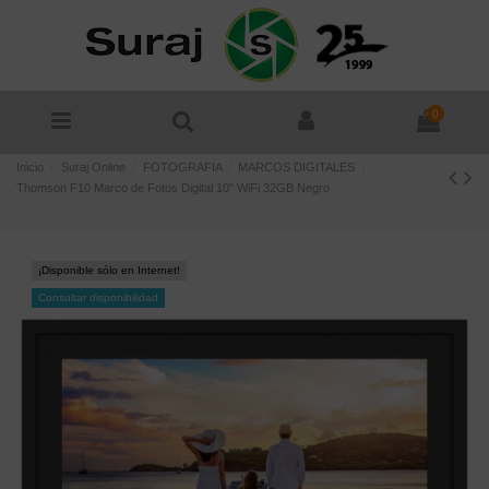
0
Inicio
Suraj Online
FOTOGRAFIA
MARCOS DIGITALES
Thomson F10 Marco de Fotos Digital 10'' WiFi 32GB Negro
¡Disponible sólo en Internet!
Consultar disponibilidad