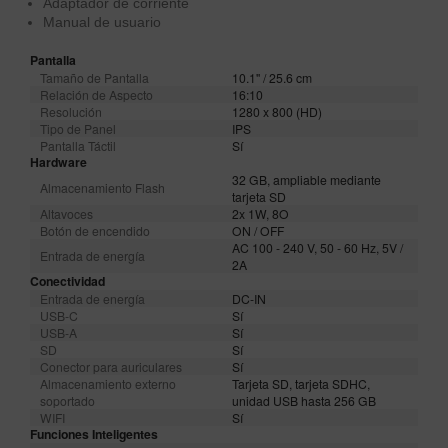
Adaptador de corriente
Manual de usuario
Pantalla
Tamaño de Pantalla
10.1'' / 25.6 cm
Relación de Aspecto
16:10
Resolución
1280 x 800 (HD)
Tipo de Panel
IPS
Pantalla Táctil
Sí
Hardware
32 GB, ampliable mediante
Almacenamiento Flash
tarjeta SD
Altavoces
2x 1W, 8O
Botón de encendido
ON / OFF
AC 100 - 240 V, 50 - 60 Hz, 5V /
Entrada de energía
2A
Conectividad
Entrada de energía
DC-IN
USB-C
Sí
USB-A
Sí
SD
Sí
Conector para auriculares
Sí
Almacenamiento externo
Tarjeta SD, tarjeta SDHC,
soportado
unidad USB hasta 256 GB
WIFI
Sí
Funciones Inteligentes