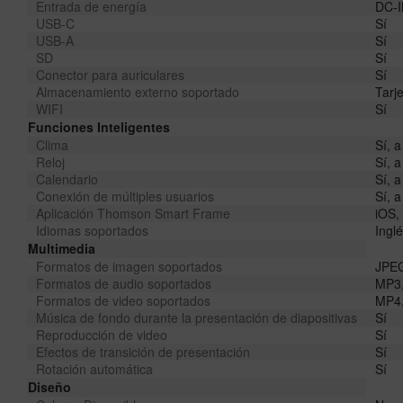
Entrada de energía
DC-
USB-C
Sí
USB-A
Sí
SD
Sí
Conector para auriculares
Sí
Almacenamiento externo soportado
Tarj
WIFI
Sí
Funciones Inteligentes
Clima
Sí, a
Reloj
Sí, a
Calendario
Sí, a
Conexión de múltiples usuarios
Sí, a
Aplicación Thomson Smart Frame
iOS,
Idiomas soportados
Ingl
Multimedia
Formatos de imagen soportados
JPEG
Formatos de audio soportados
MP3,
Formatos de video soportados
MP4
Música de fondo durante la presentación de diapositivas
Sí
Reproducción de video
Sí
Efectos de transición de presentación
Sí
Rotación automática
Sí
Diseño