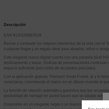
Descripción
EAN 9120106663518
Revive y comparte los mejores momentos de la vida con el Th
cualquier hogar y un regalo ideal para abuelos, niños o amig
Este elegante marco digital cuenta con una pantalla táctil HD
deslizamiento y toque. Disfruta de presentaciones continuas
espacio suficiente para miles de recuerdos preciados.
Con la aplicación gratuita Thomson Smart Frame, tú y tu fam
conectarse, convirtiendo el marco en un álbum viviente al qu
La función de rotación automática garantiza que tus recuerdo
posibilidad de montaje en pared hacen que se adapte perfec
Disponible en un elegante negro o un blanco moderno, el mar
Esta tienda t