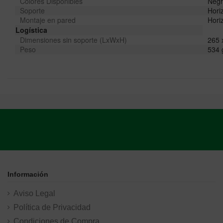
Colores Disponibles
Negr
Soporte
Horiz
Montaje en pared
Horiz
Logística
Dimensiones sin soporte (LxWxH)
265 
Peso
534 
Información
Aviso Legal
Política de Privacidad
Condiciones de Compra