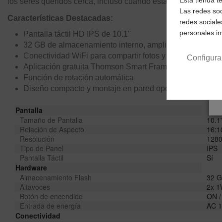
los seres queridos cerca, incluso cuando están lejos.
Las redes soc
Características Destacadas:
redes sociale
personales i
Pantalla táctil HD IPS de 10.1''
32 GB de almacenamiento interno, ampliable con tarjet
Conectividad WiFi para compartir fotos y videos fácilmen
Configura
Aplicación gratuita Thomson Smart Frame (iOS y Androi
Función de rotación automática
Diseño compacto y montaje en pared opcional
Pantalla
Tamaño de Pantalla
10.1'
Relación de Aspecto
16:1
Resolución
1280
Tipo de Panel
IPS
Pantalla Táctil
Sí
Hardware
Almacenamiento Flash
32 G
Altavoces
2x 1
Botón de encendido
ON /
Entrada de energía
AC 1
Conectividad