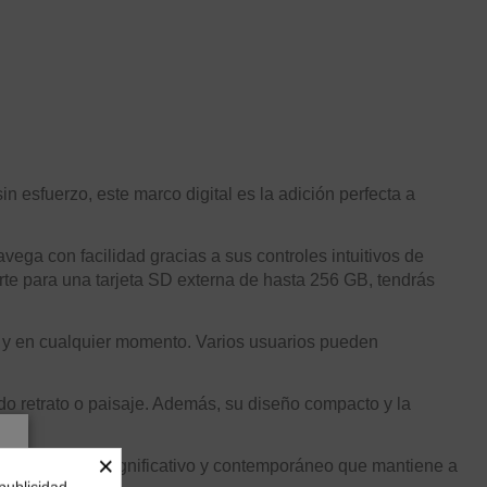
esfuerzo, este marco digital es la adición perfecta a
vega con facilidad gracias a sus controles intuitivos de
rte para una tarjeta SD externa de hasta 256 GB, tendrás
ar y en cualquier momento. Varios usuarios pueden
do retrato o paisaje. Además, su diseño compacto y la
×
 en un regalo significativo y contemporáneo que mantiene a
publicidad.