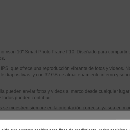
omson 10'' Smart Photo Frame F10. Diseñado para compartir sin 
os.
 IPS, que ofrece una reproducción vibrante de fotos y videos. Na
 de diapositivas, y con 32 GB de almacenamiento interno y sopo
ilia pueden enviar fotos y videos al marco desde cualquier lug
e todos pueden contribuir.
s se muestren siempre en la orientación correcta, ya sea en mo
tamente a cualquier espacio.
¿Dónde deseas recibir tu pedido?
co complementa todos los estilos de decoración y se convierte
e pide que aceptes cookies para fines de rendimiento, redes sociales y 