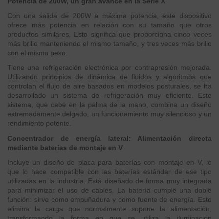
Potencia de 200W, un gran avance en la Serie X
Con una salida de 200W a máxima potencia, este dispositivo
ofrece más potencia en relación con su tamaño que otros
productos similares. Esto significa que proporciona cinco veces
más brillo manteniendo el mismo tamaño, y tres veces más brillo
con el mismo peso.
Tiene una refrigeración electrónica por contrapresión mejorada.
Utilizando principios de dinámica de fluidos y algoritmos que
controlan el flujo de aire basados en modelos posturales, se ha
desarrollado un sistema de refrigeración muy eficiente. Este
sistema, que cabe en la palma de la mano, combina un diseño
extremadamente delgado, un funcionamiento muy silencioso y un
rendimiento potente.
Concentrador de energía lateral: Alimentación directa
mediante baterías de montaje en V
Incluye un diseño de placa para baterías con montaje en V, lo
que lo hace compatible con las baterías estándar de ese tipo
utilizadas en la industria. Está diseñado de forma muy integrada
para minimizar el uso de cables. La batería cumple una doble
función: sirve como empuñadura y como fuente de energía. Esto
elimina la carga que normalmente supone la alimentación,
transformando la forma en que se utiliza la iluminación