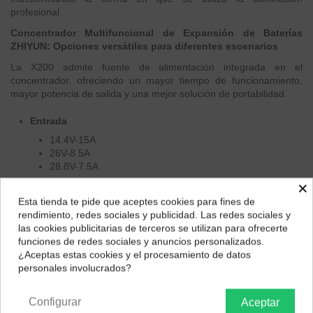
profesional.
Concentrador Multifuncional de Expansión de Baterías
ZHIYUN: Opciones versátiles para diferentes escenarios
La X200 admite fuente de alimentación integrada en el
concentrador, ofreciendo un mayor tiempo de funcionamiento,
mayor potencia de salida y una mejor solución de portabilidad.
Entrada
14.4V-15A
26V-8.5A
28.8V-7.5A
×
Salida
Esta tienda te pide que aceptes cookies para fines de
Tipo C
¿Dónde deseas recibir tu pedido?
rendimiento, redes sociales y publicidad. Las redes sociales y
MAX 20V/5A 100W
las cookies publicitarias de terceros se utilizan para ofrecerte
Selecciona tu ubicación para mostrarte los precios e
Conector de aviación de montaje en V
funciones de redes sociales y anuncios personalizados.
impuestos correctos para tu región.
¿Aceptas estas cookies y el procesamiento de datos
MAX 200W
personales involucrados?
Concentrador con una batería de montaje en V
Península y Baleares
Canarias
Batería de 26 V
Configurar
Aceptar