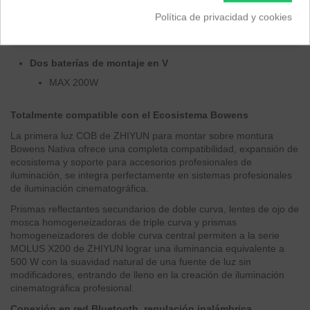
MAX 200W
Política de privacidad y cookies
Batería de 14,8 V
MAX 150W
Dos baterías de montaje en V
MAX 200W
Totalmente compatible con el Ecosistema Bowens
La primera luz COB de ZHIYUN para montar sobre montura
Bowens Nativa ofrece una completa compatibilidad, expansión de
ecosistema y soporte para accesorios profesionales de
iluminación, se integra perfectamente en sistemas profesionales
de iluminación cinematográfica.
Prismas reflectantes secundarios de doble curva, lentes de ojo de
mosca homogeneizadoras de triple curva y prismas
homogeneizadores de doble curva central permiten a la serie
MOLUS X200 de ZHIYUN lograr una iluminancia equivalente a
500 W con la suavidad natural de una fuente de luz sin
modificadores, entrando de lleno en la creación de iluminación
cinematográfica profesional.
Conexión en red Bluetooth, regulación inalámbrica