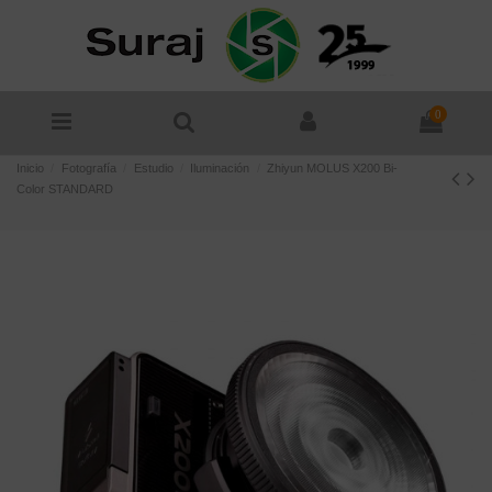
0
Inicio
Fotografía
Estudio
Iluminación
Zhiyun MOLUS X200 Bi-
Color STANDARD