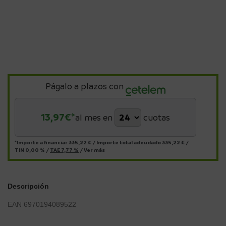
Págalo a plazos con
13,97
€*
al mes en
cuotas
*Importe a financiar
335,22 €
/
Importe total adeudado
335,22 €
/
TIN
0,00 %
/
TAE
7,77 %
/
Ver más
Descripción
EAN
6970194089522