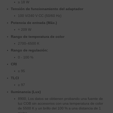
≥ 18 W
Tensión de funcionamiento del adaptador
100 V/240 V CC (50/60 Hz)
Potencia de entrada (Máx.)
≈ 209 W
Rango de temperatura de color
2700–6500 K
Rango de regulación:
0 - 100 %
CRI
≥ 95
TLCI
≥ 97
Iluminancia (Lux)
8900, Los datos se obtienen probando una fuente de
luz COB sin accesorios con una temperatura de color
de 5500 K y un brillo del 100 % a una distancia de 1