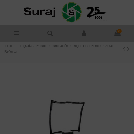
0
Inicio
Fotografía
Estudio
Iluminación
Rogue FlashBender 2 Small
Reflector