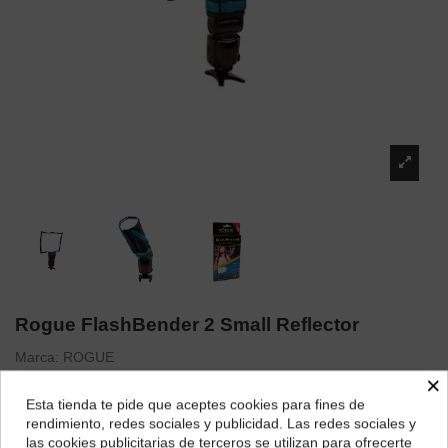
Rogue FlashBender 2 Small Reflector
Marca:
ROGUE
×
29,09 €
Esta tienda te pide que aceptes cookies para fines de
¿Dónde deseas recibir tu pedido?
rendimiento, redes sociales y publicidad. Las redes sociales y
las cookies publicitarias de terceros se utilizan para ofrecerte