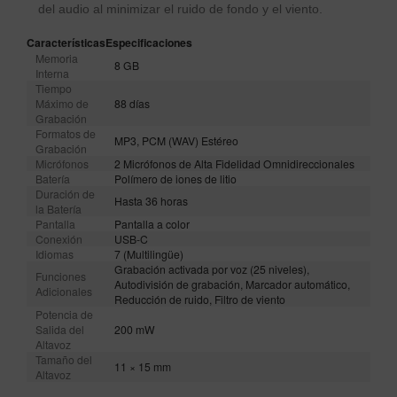
del audio al minimizar el ruido de fondo y el viento.
Características
Especificaciones
Memoria
8 GB
Interna
Tiempo
Máximo de
88 días
Grabación
Formatos de
MP3, PCM (WAV) Estéreo
Grabación
Micrófonos
2 Micrófonos de Alta Fidelidad Omnidireccionales
Batería
Polímero de iones de litio
Duración de
Hasta 36 horas
la Batería
Pantalla
Pantalla a color
Conexión
USB-C
Idiomas
7 (Multilingüe)
Grabación activada por voz (25 niveles),
Funciones
Autodivisión de grabación, Marcador automático,
Adicionales
Reducción de ruido, Filtro de viento
Potencia de
Salida del
200 mW
Altavoz
Tamaño del
11 × 15 mm
Altavoz