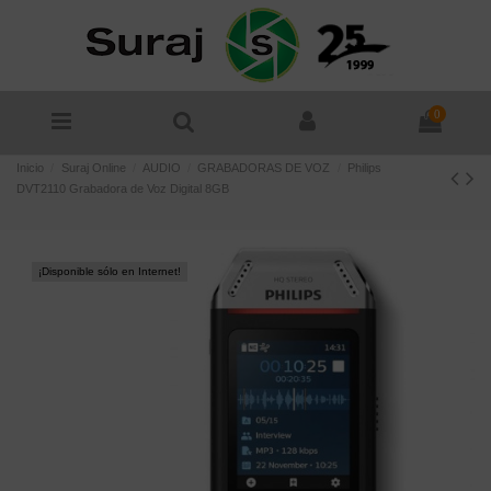
0
Inicio
Suraj Online
AUDIO
GRABADORAS DE VOZ
Philips
DVT2110 Grabadora de Voz Digital 8GB
¡Disponible sólo en Internet!