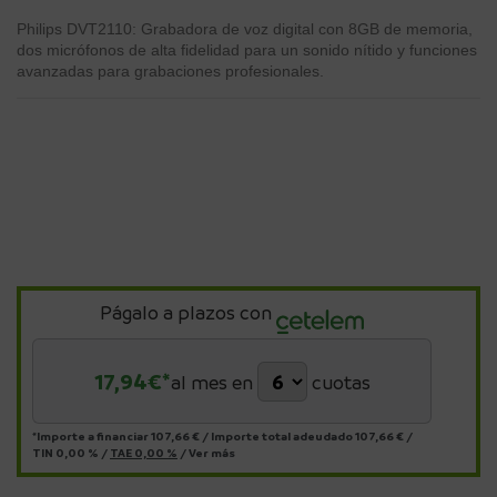
Philips DVT2110: Grabadora de voz digital con 8GB de memoria,
dos micrófonos de alta fidelidad para un sonido nítido y funciones
avanzadas para grabaciones profesionales.
Págalo a plazos con
17,94
€*
al mes en
cuotas
*Importe a financiar
107,66 €
/
Importe total adeudado
107,66 €
/
TIN
0,00 %
/
TAE
0,00 %
/
Ver más