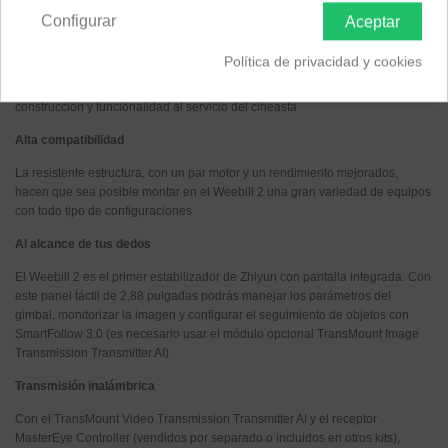
Configurar
Aceptar
Descripción
Política de privacidad y cookies
Por fin un estabilizador ágil y práctico en su manejo, con una gran pantalla
táctil que pone al alcance de tus dedos todo el control. Diseño, calidad de
construcción y funcionalidad al servicio del cineasta
Alta compatibilidad
La resistente estructura, con un par motor y un rendimiento mejorados,
hacen que sea posible montar en el Weebill 2 una gran variedad de equipos
con todo tipo de configuraciones
Al alcance de tus dedos
El Weebill 2 es el primer estabilizador de Zhiyun con pantalla integrada. Con
este panel táctil de 2,88 pulgadas podrás manejar los parámetros del
gimbal, monitorizar la imagen y configurar el seguimiento de objetos con
SmartFollow 3.0 (es necesario usar el módulo opcional TransMount Image
Transmission Transmitter AI)
Transmisión inalámbrica
Con el TransMount Video Transmission Transmitter AI y el receptor
MasterEye Controller (vendidos por separado o incluidos en otros kits),