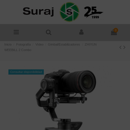
0
Inicio
Fotografía
Vídeo
Gimbal/Estabilizadores
ZHIYUN
WEEBILL 2 Combo
Consultar disponibilidad