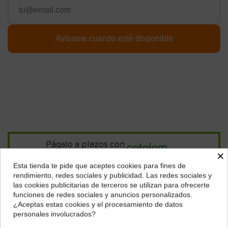
Págalo a plazos con
×
Esta tienda te pide que aceptes cookies para fines de
¿Dónde deseas recibir tu pedido?
14,23
€*
al mes en
cuotas
rendimiento, redes sociales y publicidad. Las redes sociales y
las cookies publicitarias de terceros se utilizan para ofrecerte
Selecciona tu ubicación para mostrarte los precios e
funciones de redes sociales y anuncios personalizados.
impuestos correctos para tu región.
*Importe a financiar
426,79 €
/
Importe total adeudado
426,79 €
/
¿Aceptas estas cookies y el procesamiento de datos
TIN
0,00 %
/
TAE
7,78 %
/
Ver más
personales involucrados?
Península y Baleares
Canarias