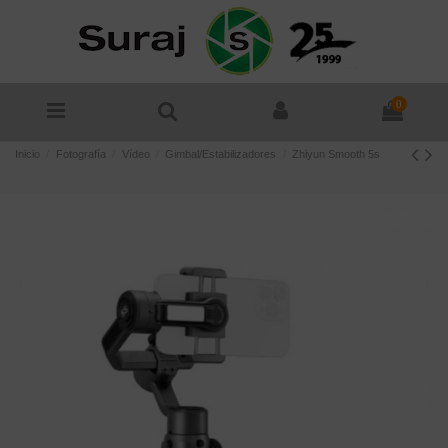
0
Inicio
Fotografía
Vídeo
Gimbal/Estabilizadores
Zhiyun Smooth 5s