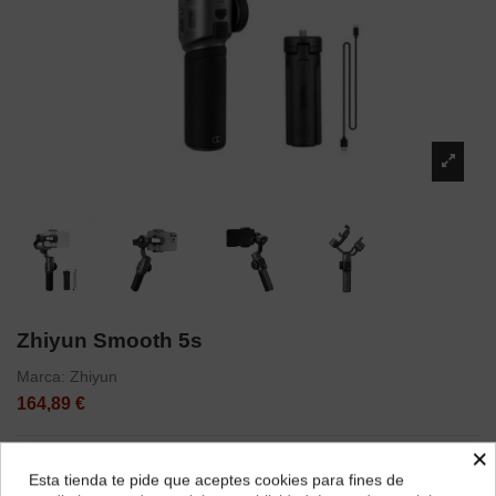
Zhiyun Smooth 5s
Marca:
Zhiyun
164,89 €
×
Esta tienda te pide que aceptes cookies para fines de