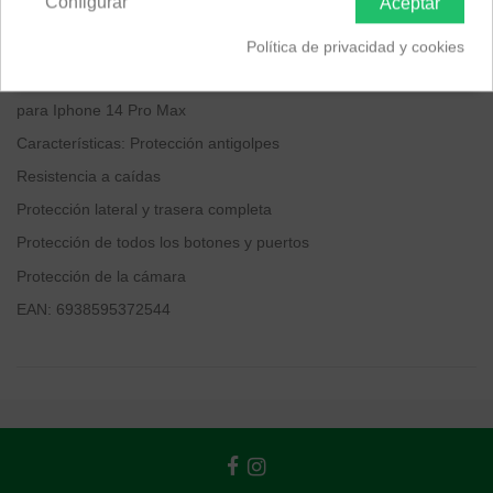
Configurar
Aceptar
Función: Protección de Smartphone
Material: Poliuretano + Policarbonato
Política de privacidad y cookies
Color: Transparente
para Iphone 14 Pro Max
Características: Protección antigolpes
Resistencia a caídas
Protección lateral y trasera completa
Protección de todos los botones y puertos
Protección de la cámara
EAN: 6938595372544