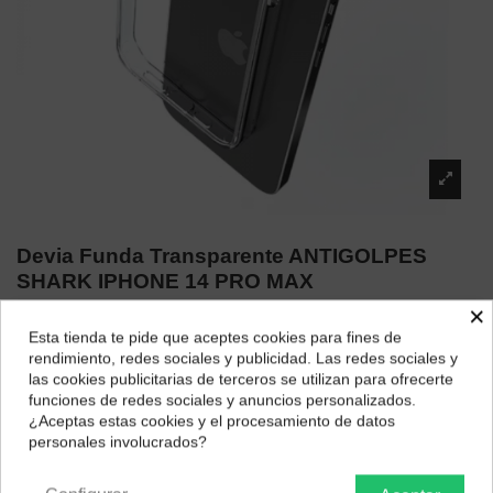
Devia Funda Transparente ANTIGOLPES
SHARK IPHONE 14 PRO MAX
×
Marca:
Devia
Esta tienda te pide que aceptes cookies para fines de
12,60 €
¿Dónde deseas recibir tu pedido?
rendimiento, redes sociales y publicidad. Las redes sociales y
las cookies publicitarias de terceros se utilizan para ofrecerte
Selecciona tu ubicación para mostrarte los precios e
funciones de redes sociales y anuncios personalizados.
impuestos correctos para tu región.
¿Aceptas estas cookies y el procesamiento de datos
personales involucrados?
Península y Baleares
Canarias
Descripción