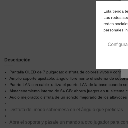
Esta tienda t
Las redes soc
redes sociale
personales i
Configura
Descripción
Pantalla OLED de 7 pulgadas: disfruta de colores vivos y contrast
Amplio soporte ajustable: ángulo libremente el sistema de sopo
Puerto LAN con cable: utiliza el puerto LAN de la base cuando s
Almacenamiento interno de 64 GB: ahorra juegos en tu sistema 
Audio mejorado: disfruta de un sonido mejorado de los altavoc
Disfruta del modo sobremesa en el ángulo que prefieras
Abre el soporte y pásale un mando a otro jugador para comp