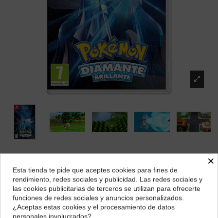
Nintendo Switch Pokémon Diamante Brillante
×
Esta tienda te pide que aceptes cookies para fines de
Marca:
Nintendo
¿Dónde deseas recibir tu pedido?
rendimiento, redes sociales y publicidad. Las redes sociales y
51,31 €
las cookies publicitarias de terceros se utilizan para ofrecerte
Selecciona tu ubicación para mostrarte los precios e
funciones de redes sociales y anuncios personalizados.
impuestos correctos para tu región.
¿Aceptas estas cookies y el procesamiento de datos
personales involucrados?