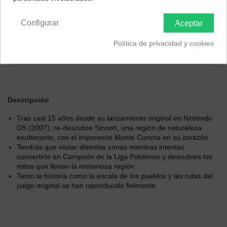
Península y Baleares
Canarias
Configurar
Aceptar
Política de privacidad y cookies
Descripción
Tras casi 15 años desde su lanzamiento original en Nintendo
DS (2007), re-descubre Sinnoh, una región de naturaleza
exuberante, con el imponente Monte Corona en su corazón.
Tendrás que visitar distintas zonas mientras intentas
convertirte en Campeón de la Liga Pokémon y descubres los
mitos que llenan la misteriosa región.
Tanto la historia como la escala de los pueblos y las rutas del
juego original se han reproducido fielmente.