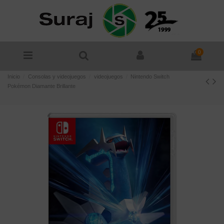
0
Inicio
Consolas y videojuegos
videojuegos
Nintendo Switch
Pokémon Diamante Brillante