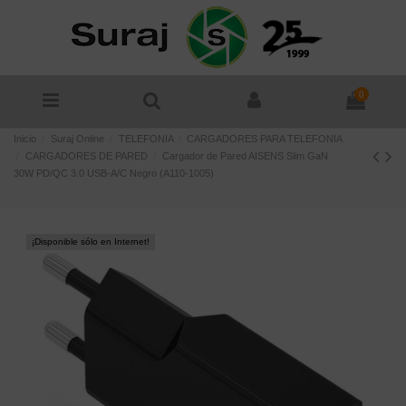
0
Inicio
Suraj Online
TELEFONIA
CARGADORES PARA TELEFONIA
CARGADORES DE PARED
Cargador de Pared AISENS Slim GaN
30W PD/QC 3.0 USB-A/C Negro (A110-1005)
¡Disponible sólo en Internet!