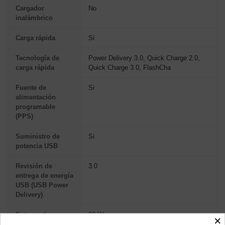
Cargador
No
inalámbrico
Carga rápida
Si
Tecnología de
Power Delivery 3.0, Quick Charge 2.0,
carga rápida
Quick Charge 3.0, FlashCha
Fuente de
Si
alimentación
programable
(PPS)
Suministro de
Si
potencia USB
Revisión de
3.0
entrega de energía
USB (USB Power
Delivery)
Entrega de
30 W
×
energía USB (USB