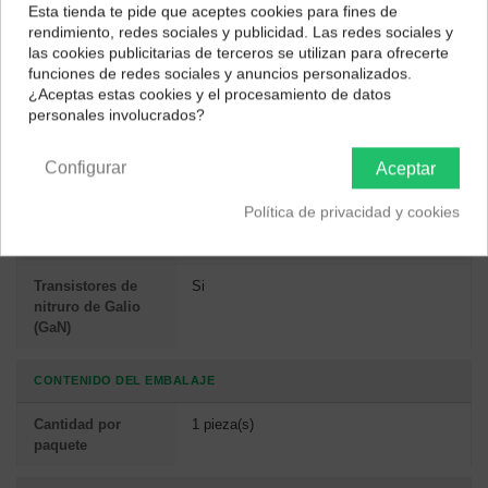
Esta tienda te pide que aceptes cookies para fines de
Power Delivery)
¿Dónde deseas recibir tu pedido?
rendimiento, redes sociales y publicidad. Las redes sociales y
de hasta
las cookies publicitarias de terceros se utilizan para ofrecerte
Selecciona tu ubicación para mostrarte los precios e
funciones de redes sociales y anuncios personalizados.
impuestos correctos para tu región.
Funciones de
Sobretensión, Cortocircuito
¿Aceptas estas cookies y el procesamiento de datos
protección de
personales involucrados?
poder
Península y Baleares
Canarias
Configurar
Aceptar
DISEÑO
Política de privacidad y cookies
Color del
Negro
producto
Transistores de
Si
nitruro de Galio
(GaN)
CONTENIDO DEL EMBALAJE
Cantidad por
1 pieza(s)
paquete