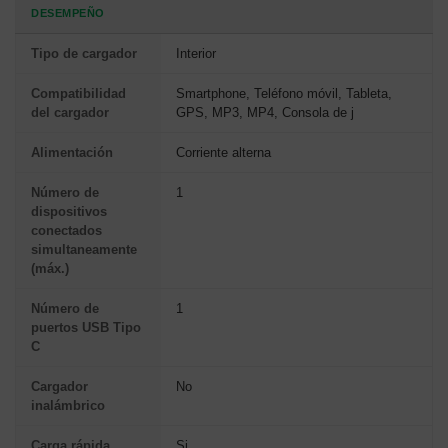
DESEMPEÑO
Tipo de cargador
Interior
Compatibilidad
Smartphone, Teléfono móvil, Tableta,
del cargador
GPS, MP3, MP4, Consola de j
Alimentación
Corriente alterna
Número de
1
dispositivos
conectados
simultaneamente
(máx.)
Número de
1
puertos USB Tipo
C
Cargador
No
inalámbrico
Carga rápida
Si