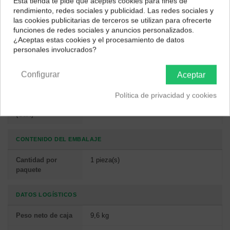
Esta tienda te pide que aceptes cookies para fines de
¿Dónde deseas recibir tu pedido?
protección de
rendimiento, redes sociales y publicidad. Las redes sociales y
poder
las cookies publicitarias de terceros se utilizan para ofrecerte
Selecciona tu ubicación para mostrarte los precios e
funciones de redes sociales y anuncios personalizados.
impuestos correctos para tu región.
¿Aceptas estas cookies y el procesamiento de datos
DISEÑO
personales involucrados?
Península y Baleares
Canarias
Color del
Negro
Configurar
producto
Aceptar
Transistores de
Si
Política de privacidad y cookies
nitruro de Galio
(GaN)
CONTENIDO DEL EMBALAJE
Cantidad por
1 pieza(s)
paquete
DATOS LOGÍSTICOS
Peso neto de caja
9,6 kg