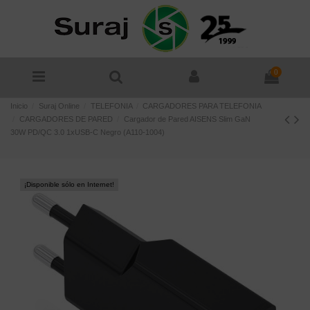
0
Inicio
Suraj Online
TELEFONIA
CARGADORES PARA TELEFONIA
CARGADORES DE PARED
Cargador de Pared AISENS Slim GaN
30W PD/QC 3.0 1xUSB-C Negro (A110-1004)
¡Disponible sólo en Internet!