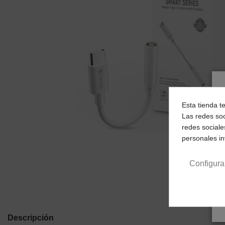
Esta tienda t
Las redes soc
redes sociale
personales i
Configura
Descripción