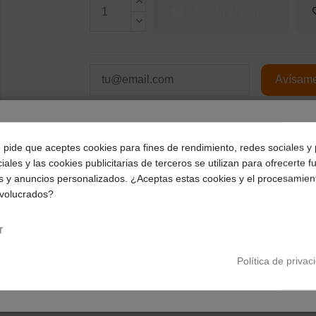
Añadir al carrito
¿Dónde deseas recibir tu pedido?
e pide que aceptes cookies para fines de rendimiento, redes sociales y 
iales y las cookies publicitarias de terceros se utilizan para ofrecerte 
Selecciona tu ubicación para mostrarte los precios e
s y anuncios personalizados. ¿Aceptas estas cookies y el procesamien
impuestos correctos para tu región.
nvolucrados?
Península y Baleares
Canarias
r
Política de privac