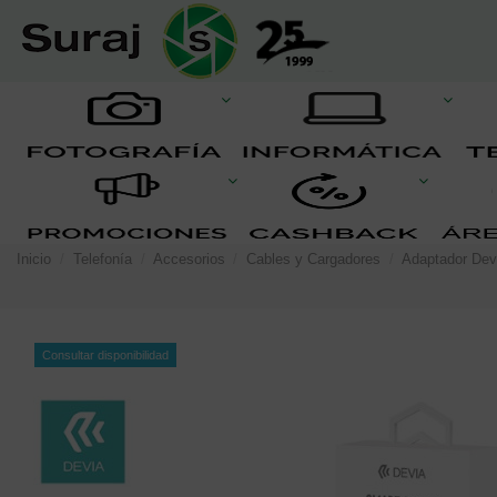
Inicio
Telefonía
Accesorios
Cables y Cargadores
Adaptador Dev
Consultar disponibilidad