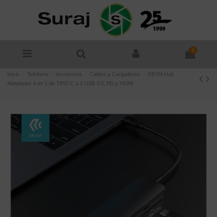
0
Inicio
Telefonía
Accesorios
Cables y Cargadores
DEVIA Hub
Adaptador 4 en 1 de TIPO C a 2 USB 3.0, PD y HDMI