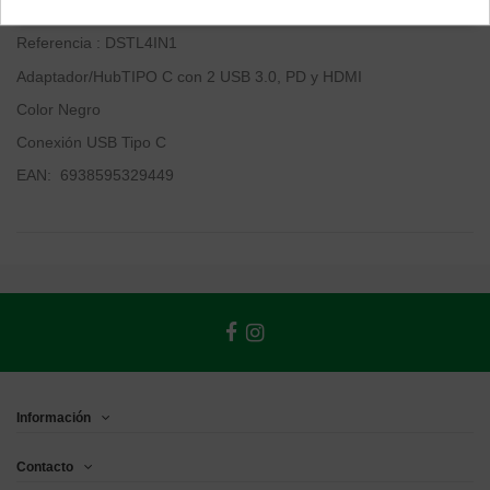
DEVIA Hub Adaptador 4 en 1 de TIPO C a 2 USB 3.0, PD y HDMI
Referencia : DSTL4IN1
Adaptador/HubTIPO C con 2 USB 3.0, PD y HDMI
Color
Negro
Conexión
USB Tipo C
EAN: 6938595329449
Información
Contacto