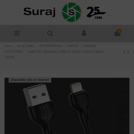
0
Inicio
Suraj Online
INFORMATICA
CABLES
CABLES
LIGHTNING
Cable XO Lightning a USB-A 2.1A de 2 Metros Negro
NB200
¡Disponible sólo en Internet!