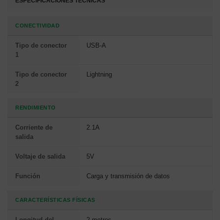
ESPECIFICACIONES TÉCNICAS
CONECTIVIDAD
Tipo de conector
USB-A
1
Tipo de conector
Lightning
2
RENDIMIENTO
Corriente de
2.1A
salida
Voltaje de salida
5V
Función
Carga y transmisión de datos
CARACTERÍSTICAS FÍSICAS
Longitud del
2 metros