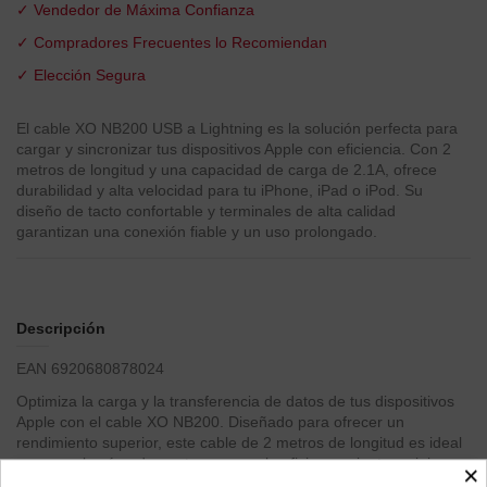
✓ Vendedor de Máxima Confianza
✓ Compradores Frecuentes lo Recomiendan
✓ Elección Segura
El cable XO NB200 USB a Lightning es la solución perfecta para
cargar y sincronizar tus dispositivos Apple con eficiencia. Con 2
metros de longitud y una capacidad de carga de 2.1A, ofrece
durabilidad y alta velocidad para tu iPhone, iPad o iPod. Su
diseño de tacto confortable y terminales de alta calidad
garantizan una conexión fiable y un uso prolongado.
Descripción
EAN 6920680878024
Optimiza la carga y la transferencia de datos de tus dispositivos
Apple con el cable XO NB200. Diseñado para ofrecer un
rendimiento superior, este cable de 2 metros de longitud es ideal
para usarlo cómodamente en casa, la oficina o mientras viajas,
×
permitiéndote mayor libertad de movimiento sin renunciar a la