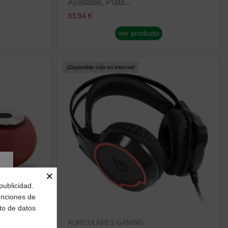
Ajustable, Plata...
33,94 €
ver producto
¡Disponible sólo en Internet!
×
publicidad.
funciones de
to de datos
AURICULARES GAMING