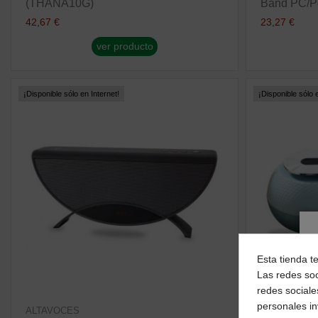
(THANA10G)
Band PC/Por
42,67 €
23,27 €
ver producto
¡Disponible sólo en Internet!
¡Disponible sólo e
Esta tienda t
Las redes soc
redes sociale
personales i
ALTAVOCES
ALTAVOCES