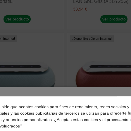
tátil...
LAN GbE Gris (ABBY25G)
33,94 €
ver producto
ver producto
n Internet!
¡Disponible sólo en Internet!
¿Dónde deseas recibir tu pedido?
e pide que aceptes cookies para fines de rendimiento, redes sociales y 
iales y las cookies publicitarias de terceros se utilizan para ofrecerte 
Selecciona tu ubicación para mostrarte los precios e
s y anuncios personalizados. ¿Aceptas estas cookies y el procesamien
impuestos correctos para tu región.
nvolucrados?
ALTAVOCES BLUETOOTH