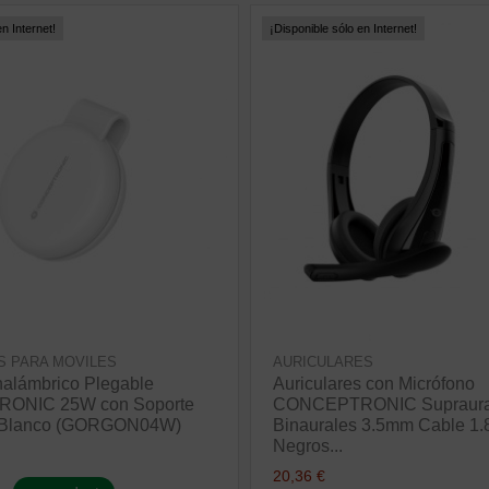
n Internet!
¡Disponible sólo en Internet!
S PARA MOVILES
AURICULARES
nalámbrico Plegable
Auriculares con Micrófono
ONIC 25W con Soporte
CONCEPTRONIC Supraura
 Blanco (GORGON04W)
Binaurales 3.5mm Cable 1
Negros...
20,36 €