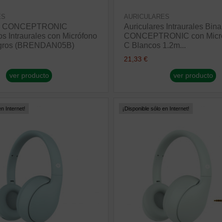
ES
AURICULARES
res CONCEPTRONIC
Auriculares Intraurales Bin
s Intraurales con Micrófono
CONCEPTRONIC con Micró
gros (BRENDAN05B)
C Blancos 1.2m...
21,33 €
ver producto
ver producto
n Internet!
¡Disponible sólo en Internet!