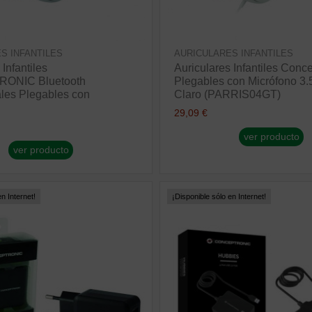
S INFANTILES
AURICULARES INFANTILES
 Infantiles
Auriculares Infantiles Conc
ONIC Bluetooth
Plegables con Micrófono 3
les Plegables con
Claro (PARRIS04GT)
.
29,09 €
ver producto
ver producto
n Internet!
¡Disponible sólo en Internet!