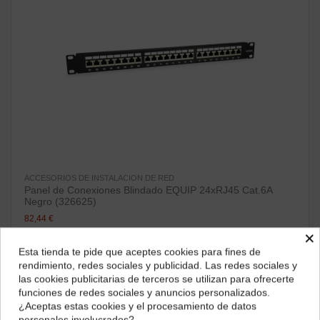
ACCESORIOS DE INSTALACION DE RED
Panel de Conexiones Blindado EQUIP 24xRJ45 Cat.6A
Negro (326625)
82,44 €
×
ver producto
Esta tienda te pide que aceptes cookies para fines de
¿Dónde deseas recibir tu pedido?
rendimiento, redes sociales y publicidad. Las redes sociales y
las cookies publicitarias de terceros se utilizan para ofrecerte
¡Disponible sólo en Internet!
Selecciona tu ubicación para mostrarte los precios e
funciones de redes sociales y anuncios personalizados.
impuestos correctos para tu región.
¿Aceptas estas cookies y el procesamiento de datos
personales involucrados?