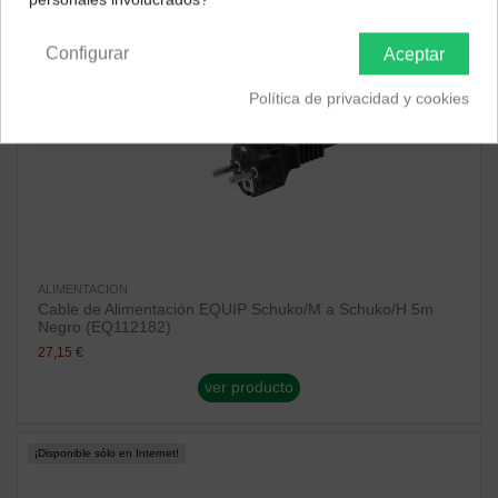
Península y Baleares
Canarias
Configurar
Aceptar
Política de privacidad y cookies
ALIMENTACION
Cable de Alimentación EQUIP Schuko/M a Schuko/H 5m
Negro (EQ112182)
27,15 €
ver producto
¡Disponible sólo en Internet!