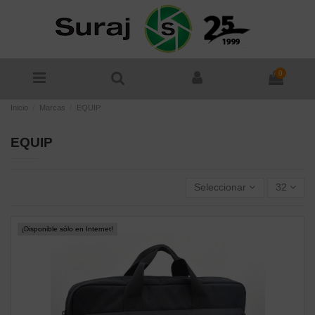
0
Inicio
Marcas
EQUIP
EQUIP
Seleccionar
32
¡Disponible sólo en Internet!