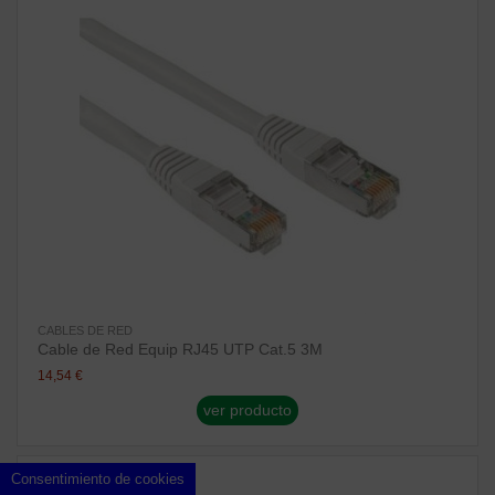
CABLES DE RED
Cable de Red Equip RJ45 UTP Cat.5 3M
14,54 €
ver producto
¡Disponible sólo en Internet!
Consentimiento de cookies