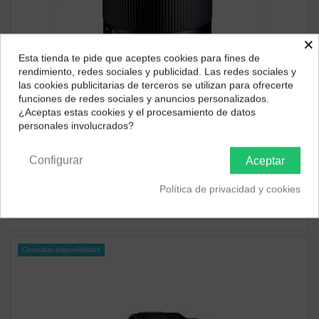
×
Esta tienda te pide que aceptes cookies para fines de
¿Dónde deseas recibir tu pedido?
rendimiento, redes sociales y publicidad. Las redes sociales y
las cookies publicitarias de terceros se utilizan para ofrecerte
Selecciona tu ubicación para mostrarte los precios e
funciones de redes sociales y anuncios personalizados.
impuestos correctos para tu región.
¿Aceptas estas cookies y el procesamiento de datos
personales involucrados?
Península y Baleares
Canarias
Consultar disponibilidad
Tamron
Configurar
Aceptar
Tamron Fuji Lente 17-70 mm F2.8 Di III
678,99 €
Política de privacidad y cookies
ver producto
Consultar disponibilidad