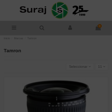
0
Inicio
Marcas
Tamron
Tamron
Seleccionar
11