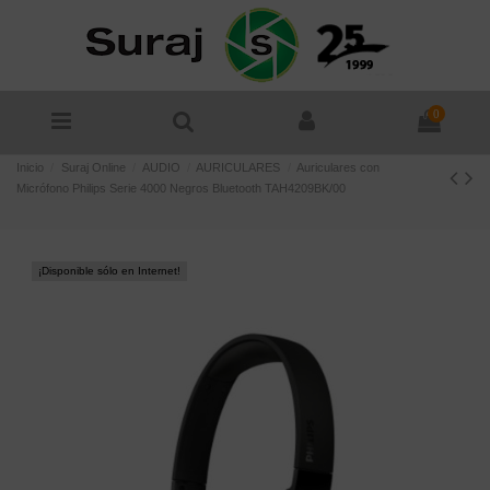
0
Inicio
Suraj Online
AUDIO
AURICULARES
Auriculares con
Micrófono Philips Serie 4000 Negros Bluetooth TAH4209BK/00
¡Disponible sólo en Internet!