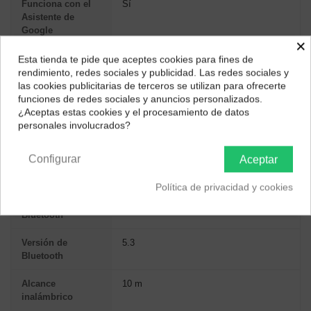
Funciona con el
Sí
Asistente de
Google
×
Funciona con
Sí
Esta tienda te pide que aceptes cookies para fines de
¿Dónde deseas recibir tu pedido?
Apple Siri
rendimiento, redes sociales y publicidad. Las redes sociales y
las cookies publicitarias de terceros se utilizan para ofrecerte
Selecciona tu ubicación para mostrarte los precios e
funciones de redes sociales y anuncios personalizados.
impuestos correctos para tu región.
PUERTOS E INTERFACES
¿Aceptas estas cookies y el procesamiento de datos
personales involucrados?
Península y Baleares
Canarias
Tecnología de
Inalámbrico
conectividad
Configurar
Aceptar
Bluetooth
Sí
Política de privacidad y cookies
Perfiles de
A2DP, AVRCP, HFP
Bluetooth
Versión de
5.3
Bluetooth
Alcance
10 m
inalámbrico