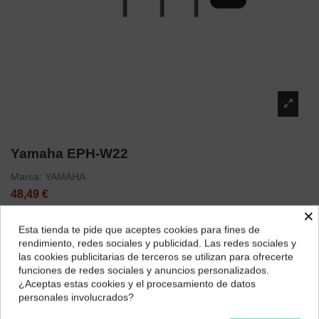
Yamaha EPH-W22
Marca:
YAMAHA
48,49 €
×
Esta tienda te pide que aceptes cookies para fines de
¿Dónde deseas recibir tu pedido?
rendimiento, redes sociales y publicidad. Las redes sociales y
las cookies publicitarias de terceros se utilizan para ofrecerte
Selecciona tu ubicación para mostrarte los precios e
funciones de redes sociales y anuncios personalizados.
Descripción
impuestos correctos para tu región.
¿Aceptas estas cookies y el procesamiento de datos
EAN 4957812580717
personales involucrados?
Península y Baleares
Canarias