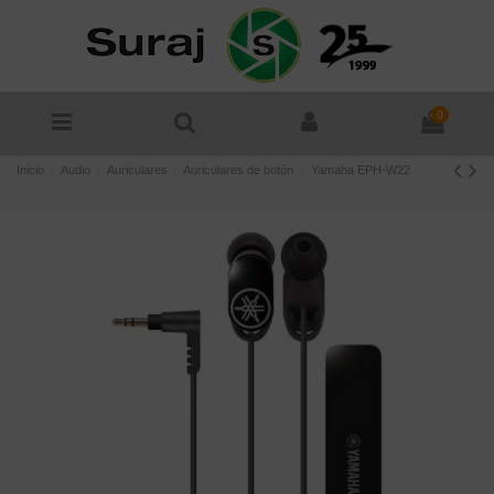
0
Inicio
Audio
Auriculares
Auriculares de botón
Yamaha EPH-W22