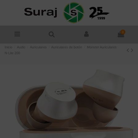
0
Inicio
Audio
Auriculares
Auriculares de botón
Monster Auriculares
N-Lite 200