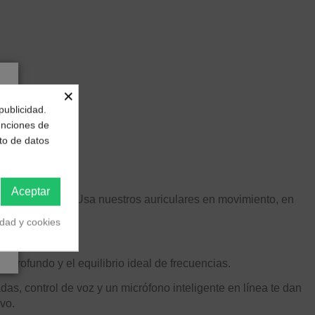
×
publicidad.
funciones de
to de datos
Aceptar
star una fortuna. Usa nuestros auriculares en movimiento, en
idad y cookies
ntes y cómodos.
y profundo y el equilibrio ideal de frecuencias.
as, control de voz y un micrófono inteligente en línea te dan
vo.