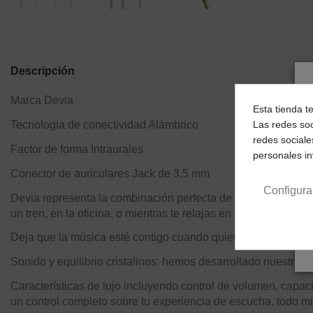
Descripción
Marca
Devia
Esta tienda t
Las redes soc
Tecnología de conectividad
Alámbrico
redes sociale
Factor de forma
Intraurales
personales i
Conector de auriculares
Jack de 3,5 mm
Configura
Devia representa la combinación perfecta de calidad y precio 
un tren, en la oficina, o mientras te relajas en la playa o en
Deja que la música esté contigo cuando quieras. Elige Devia, 
Sonido y equilibrio cristalinos: hemos desarrollado nuestros au
Características de lujo incluyendo control de volumen, capaci
un control completo sobre tu experiencia de escucha, todo mi