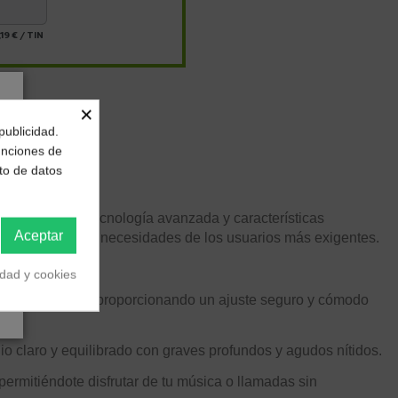
19 €
/
TIN
×
publicidad.
funciones de
to de datos
superior con tecnología avanzada y características
Aceptar
a satisfacer las necesidades de los usuarios más exigentes.
idad y cookies
e a tus oídos, proporcionando un ajuste seguro y cómodo
 claro y equilibrado con graves profundos y agudos nítidos.
ermitiéndote disfrutar de tu música o llamadas sin