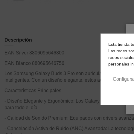
Descripción
Esta tienda t
Las redes soc
EAN Silver 8806095646800
redes sociale
EAN Blanco 880695646756
personales i
Los Samsung Galaxy Buds 3 Pro son auriculares inalámbricos 
Configura
inteligentes. Con un diseño elegante, estos auriculares com
Características Principales
- Diseño Elegante y Ergonómico: Los Galaxy Buds 3 Pro tie
para todo el día.
- Calidad de Sonido Premium: Equipados con drivers avanzado
- Cancelación Activa de Ruido (ANC) Avanzada: La tecnología