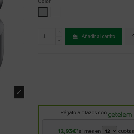
Color
Silver
Blanco
Añadir al carrito
Págalo a plazos con
12,93
€*
al mes en
cuotas