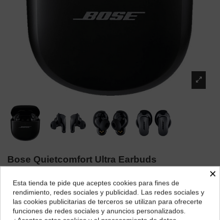
Bose Quietcomfort Ultra Earbuds
×
Marca:
BOSE
Esta tienda te pide que aceptes cookies para fines de
290,03 €
¿Dónde deseas recibir tu pedido?
rendimiento, redes sociales y publicidad. Las redes sociales y
las cookies publicitarias de terceros se utilizan para ofrecerte
Selecciona tu ubicación para mostrarte los precios e
funciones de redes sociales y anuncios personalizados.
impuestos correctos para tu región.