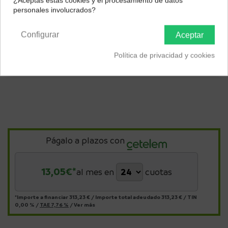
¿Aceptas estas cookies y el procesamiento de datos
Color
personales involucrados?
Península y Baleares
Canarias
Blanco
Negro
Configurar
Aceptar
Política de privacidad y cookies
Págalo a plazos con
13,05
€*
al mes en
cuotas
*Importe a financiar
313,23 €
/
Importe total adeudado
313,23 €
/
TIN
0,00 %
/
TAE
7,76 %
/
Ver más