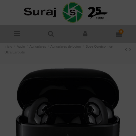
0
Inicio
Audio
Auriculares
Auriculares de botón
Bose Quietcomfort
Ultra Earbuds