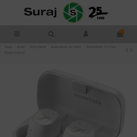
0
Inicio
Audio
Auriculares
Auriculares de botón
Sennheiser CX Plus
Noise Cancel