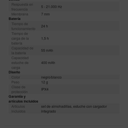
Respuesta en
5 - 21.000 Hz
frecuencia
Membrana
7 mm
Batería
Tiempo de
24 h
funcionamiento
Tiempo de
carga de la
1,5 h
batería
Capacidad de
55 mAh
la batería
Capacidad
estuche de
400 mAh
carga
Diseño
Color
negro/blanco
Peso
12 g
Clase de
IPX4
protección
Garantía y
artículos incluidos
Artículos
set de almohadillas, estuche con cargador
incluidos
integrado