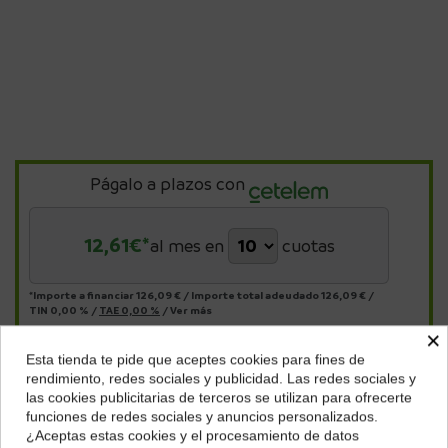
Págalo a plazos con
12,61
€*
al mes en
cuotas
*Importe a financiar
126,09 €
/
Importe total adeudado
126,09 €
/
TIN
0,00 %
/
TAE
0,00 %
/
Ver más
×
Esta tienda te pide que aceptes cookies para fines de
¿Dónde deseas recibir tu pedido?
rendimiento, redes sociales y publicidad. Las redes sociales y
Descripción
las cookies publicitarias de terceros se utilizan para ofrecerte
Selecciona tu ubicación para mostrarte los precios e
funciones de redes sociales y anuncios personalizados.
Tipos de
Auriculares inalámbricos, Auriculares
impuestos correctos para tu región.
producto
cancelación ruido, Auriculares True Wireless
¿Aceptas estas cookies y el procesamiento de datos