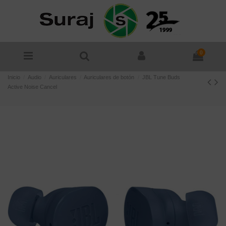
0
Inicio
Audio
Auriculares
Auriculares de botón
JBL Tune Buds
Active Noise Cancel