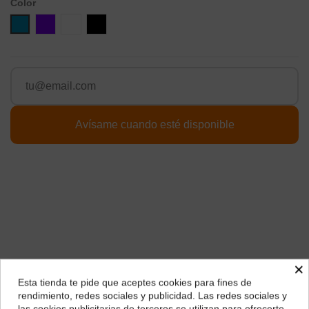
Color
Azul
Violeta
Blanco
Negro
×
Esta tienda te pide que aceptes cookies para fines de
Descripción
¿Dónde deseas recibir tu pedido?
rendimiento, redes sociales y publicidad. Las redes sociales y
las cookies publicitarias de terceros se utilizan para ofrecerte