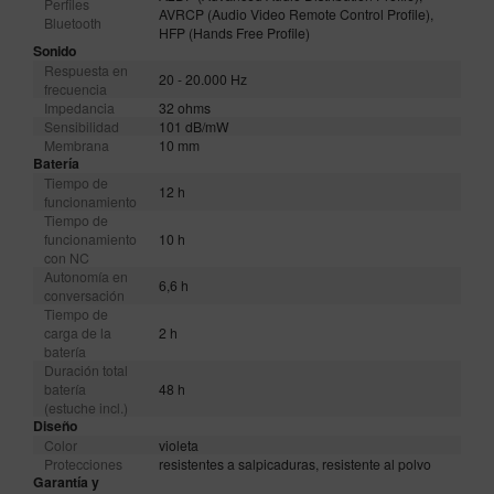
Perfiles
AVRCP (Audio Video Remote Control Profile),
Bluetooth
HFP (Hands Free Profile)
Sonido
Respuesta en
20 - 20.000 Hz
frecuencia
Impedancia
32 ohms
Sensibilidad
101 dB/mW
Membrana
10 mm
Batería
Tiempo de
12 h
funcionamiento
Tiempo de
funcionamiento
10 h
con NC
Autonomía en
6,6 h
conversación
Tiempo de
carga de la
2 h
batería
Duración total
batería
48 h
(estuche incl.)
Diseño
Color
violeta
Protecciones
resistentes a salpicaduras, resistente al polvo
Garantía y