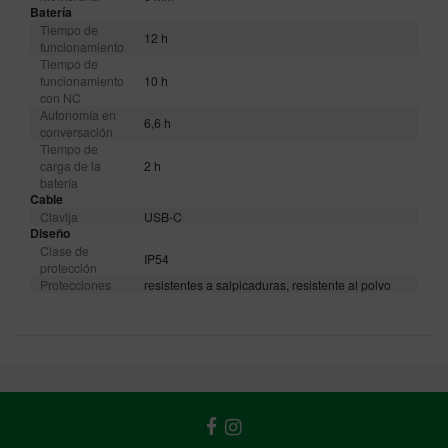
Batería
Tiempo de
12 h
funcionamiento
Tiempo de
funcionamiento
10 h
con NC
Autonomía en
6,6 h
conversación
Tiempo de
carga de la
2 h
batería
Cable
Clavija
USB-C
Diseño
Clase de
IP54
protección
Protecciones
resistentes a salpicaduras, resistente al polvo