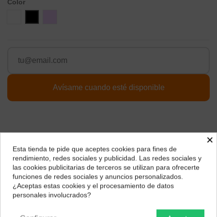
Color
Blanco
Negro
Lila
×
Esta tienda te pide que aceptes cookies para fines de
¿Dónde deseas recibir tu pedido?
rendimiento, redes sociales y publicidad. Las redes sociales y
las cookies publicitarias de terceros se utilizan para ofrecerte
Selecciona tu ubicación para mostrarte los precios e
funciones de redes sociales y anuncios personalizados.
impuestos correctos para tu región.
¿Aceptas estas cookies y el procesamiento de datos
personales involucrados?
Descripción
Península y Baleares
Canarias