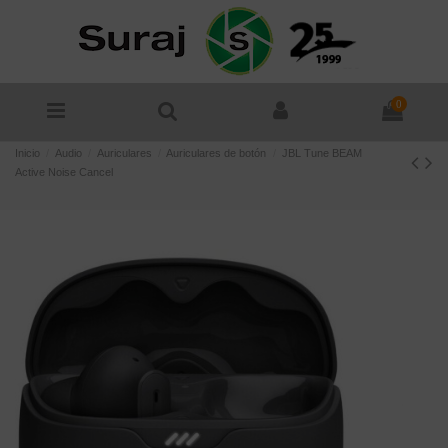
0
Inicio
Audio
Auriculares
Auriculares de botón
JBL Tune BEAM
Active Noise Cancel