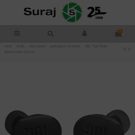
0
Inicio
Audio
Auriculares
Auriculares de botón
JBL Tune Buds
Active Noise Cancel