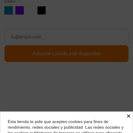
Color
Azul
Violeta
Blanco
Negro
×
Esta tienda te pide que aceptes cookies para fines de
Descripción
¿Dónde deseas recibir tu pedido?
rendimiento, redes sociales y publicidad. Las redes sociales y
las cookies publicitarias de terceros se utilizan para ofrecerte