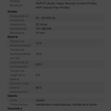
Perfiles
AVRCP (Audio Video Remote Control Profile),
Bluetooth
HFP (Hands Free Profile)
Sonido
Respuesta en
20 - 20.000 Hz
frecuencia
Impedancia
32 ohms
Sensibilidad
101 dB/mW
Membrana
10 mm
Batería
Tiempo de
12 h
funcionamiento
Tiempo de
funcionamiento
10 h
con NC
Autonomía en
6,6 h
conversación
Tiempo de
carga de la
2 h
batería
Duración total
batería
48 h
(estuche incl.)
Diseño
Color
violeta
Protecciones
resistentes a salpicaduras, resistente al polvo
Garantía y