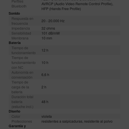
Perfiles
AVRCP (Audio Video Remote Control Profile),
Bluetooth
HFP (Hands Free Profile)
Sonido
Respuesta en
20 - 20.000 Hz
frecuencia
Impedancia
32 ohms
Sensibilidad
101 dB/mW
Membrana
10 mm
Batería
Tiempo de
12 h
funcionamiento
Tiempo de
funcionamiento
10 h
con NC
Autonomía en
6,6 h
conversación
Tiempo de
carga de la
2 h
batería
Duración total
batería
48 h
(estuche incl.)
Diseño
Color
violeta
Protecciones
resistentes a salpicaduras, resistente al polvo
Garantía y