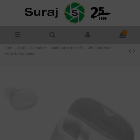
0
Inicio
Audio
Auriculares
Auriculares de botón
JBL Tune Buds
Active Noise Cancel