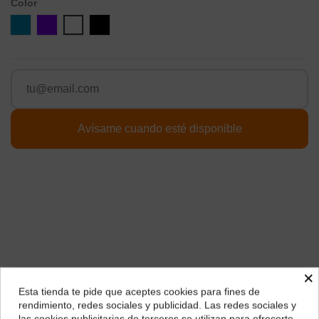
Color
Azul
Violeta
Blanco
Negro
×
Esta tienda te pide que aceptes cookies para fines de
Descripción
¿Dónde deseas recibir tu pedido?
rendimiento, redes sociales y publicidad. Las redes sociales y
las cookies publicitarias de terceros se utilizan para ofrecerte