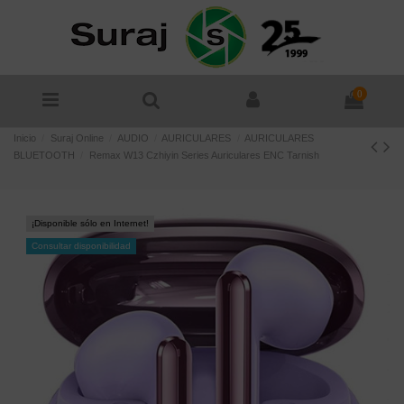
0
Inicio
Suraj Online
AUDIO
AURICULARES
AURICULARES
BLUETOOTH
Remax W13 Czhiyin Series Auriculares ENC Tarnish
¡Disponible sólo en Internet!
Consultar disponibilidad