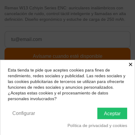
Remax W13 Czhiyin Series ENC: auriculares inalámbricos con
cancelación de ruido, control táctil inteligente y llamadas en alta
definición. Diseño ergonómico y estuche de carga de 250 mAh.
×
Esta tienda te pide que aceptes cookies para fines de
¿Dónde deseas recibir tu pedido?
rendimiento, redes sociales y publicidad. Las redes sociales y
Descripción
las cookies publicitarias de terceros se utilizan para ofrecerte
Selecciona tu ubicación para mostrarte los precios e
funciones de redes sociales y anuncios personalizados.
impuestos correctos para tu región.
EAN 6954851234333
¿Aceptas estas cookies y el procesamiento de datos
personales involucrados?
Los auriculares Remax W13 de la serie Czhiyin ENC son la
Península y Baleares
Canarias
elección ideal para una experiencia auditiva superior. Su diseño
inalámbrico y la tecnología de cancelación de ruido te permiten
Configurar
Aceptar
sumergirte en un sonido de alta calidad, sin distracciones
externas.
Política de privacidad y cookies
Estos auriculares cuentan con control táctil inteligente, lo que