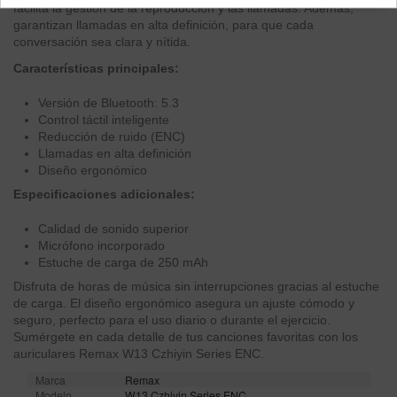
facilita la gestión de la reproducción y las llamadas. Además,
garantizan llamadas en alta definición, para que cada
conversación sea clara y nítida.
Características principales:
Versión de Bluetooth: 5.3
Control táctil inteligente
Reducción de ruido (ENC)
Llamadas en alta definición
Diseño ergonómico
Especificaciones adicionales:
Calidad de sonido superior
Micrófono incorporado
Estuche de carga de 250 mAh
Disfruta de horas de música sin interrupciones gracias al estuche
de carga. El diseño ergonómico asegura un ajuste cómodo y
seguro, perfecto para el uso diario o durante el ejercicio.
Sumérgete en cada detalle de tus canciones favoritas con los
auriculares Remax W13 Czhiyin Series ENC.
Marca
Remax
Modelo
W13 Czhiyin Series ENC