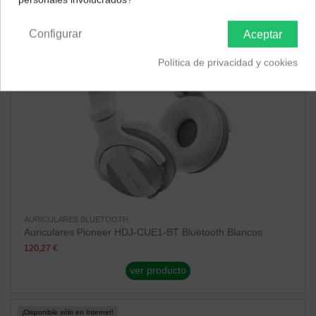
Península y Baleares
Canarias
Configurar
Aceptar
Política de privacidad y cookies
AURICULARES BLUETOOTH
Auriculares Pioneer HDJ-CUE1-BT Bluetooth Blancos
120,27 €
ver producto
¡Disponible sólo en Internet!