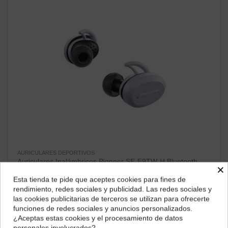
AURICULARES DEPORTIVOS
Auriculares Inalámbricos Pioneer SE-E9TW-H Bluetooth,
×
Gris
Esta tienda te pide que aceptes cookies para fines de
97,96 €
¿Dónde deseas recibir tu pedido?
rendimiento, redes sociales y publicidad. Las redes sociales y
ver producto
las cookies publicitarias de terceros se utilizan para ofrecerte
Selecciona tu ubicación para mostrarte los precios e
funciones de redes sociales y anuncios personalizados.
impuestos correctos para tu región.
¿Aceptas estas cookies y el procesamiento de datos
personales involucrados?
¡Disponible sólo en Internet!