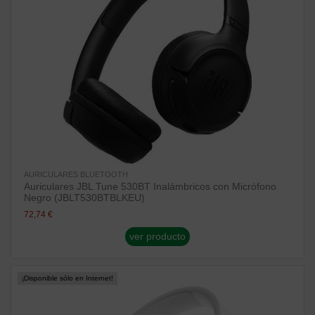
AURICULARES BLUETOOTH
Auriculares JBL Tune 530BT Inalámbricos con Micrófono
Negro (JBLT530BTBLKEU)
72,74 €
ver producto
¡Disponible sólo en Internet!