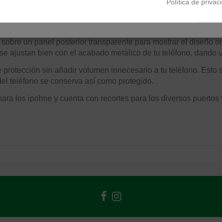
Política de privac
ños, mientras que deja que el hermoso diseño de tu teléfono br
otección con un toque de estilo y sofisticación.
 sobre un panel posterior transparente para mostrar el diseño o
se ajustan bien con el acabado metálico de tu teléfono, dando 
 protección sin añadir volumen innecesario a tu teléfono. Esto s
 del teléfono se conserva así como protegido.
ra los ipohne y cuenta con recortes para los diversos puertos 