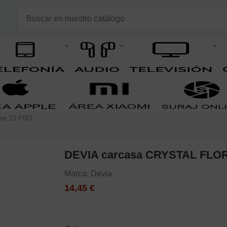
one 13 PRO
DEVIA carcasa CRYSTAL FLOR
Marca:
Devia
14,45 €