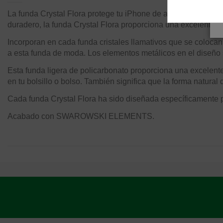
La funda Crystal Flora protege tu iPhone de arañazos y rasgu
duradero, la funda Crystal Flora proporciona una excelente pr
Incorporan en cada funda cristales llamativos que se colocan
a esta funda de moda. Los elementos metálicos en el diseño 
Esta funda ligera de policarbonato proporciona una excelente
en tu bolsillo o bolso. También significa que la forma natural
Cada funda Crystal Flora ha sido diseñada específicamente pa
Acabado con SWAROWSKI ELEMENTS.