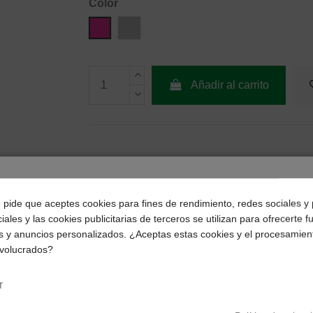
Color
Rosa
Plata
Añadir al carrito
¿Dónde deseas recibir tu pedido?
e pide que aceptes cookies para fines de rendimiento, redes sociales y 
iales y las cookies publicitarias de terceros se utilizan para ofrecerte 
Selecciona tu ubicación para mostrarte los precios e
s y anuncios personalizados. ¿Aceptas estas cookies y el procesamien
impuestos correctos para tu región.
nvolucrados?
Península y Baleares
Canarias
r