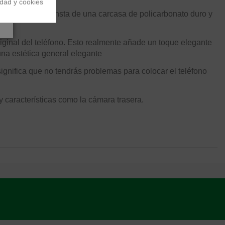
idad y cookies
ille a través. Consta de una carcasa de policarbonato duro y
riginal del teléfono. Esto realmente añade un toque elegante
una estética general elegante
ignifica que no tendrás problemas para colocar el teléfono
y características como la cámara trasera.