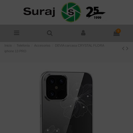
0
Inicio
Telefonía
Accesorios
DEVIA carcasa CRYSTAL FLORA
iphone 13 PRO