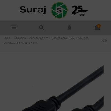
0
Inicio
Televisión
Accesorios T.V
Caruba cable HDMI-HDMI alta
velocidad (3 metros)CHS-8