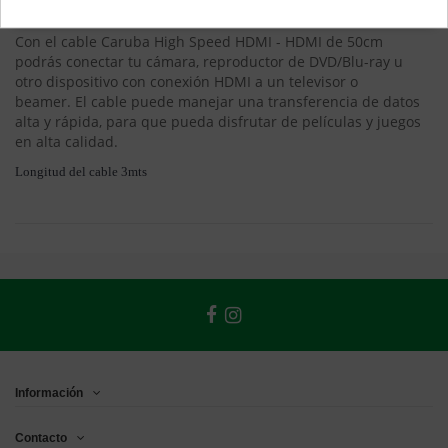
EAN 8718485020650
Con el cable Caruba High Speed ​​HDMI - HDMI de 50cm
podrás conectar tu cámara, reproductor de DVD/Blu-ray u
otro dispositivo con conexión HDMI a un televisor o
beamer.
El cable puede manejar una transferencia de datos
alta y rápida, para que pueda disfrutar de películas y juegos
en alta calidad.
Longitud del cable 3mts
Información
Contacto