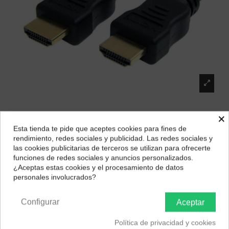
×
Caruba cable HDMI-HDMI alta velocidad (3
Esta tienda te pide que aceptes cookies para fines de
metros)CHS-8
¿Dónde deseas recibir tu pedido?
rendimiento, redes sociales y publicidad. Las redes sociales y
Marca:
Caruba
las cookies publicitarias de terceros se utilizan para ofrecerte
Selecciona tu ubicación para mostrarte los precios e
funciones de redes sociales y anuncios personalizados.
13,57 €
impuestos correctos para tu región.
¿Aceptas estas cookies y el procesamiento de datos
personales involucrados?
Península y Baleares
Canarias
Configurar
Aceptar
Descripción
Política de privacidad y cookies