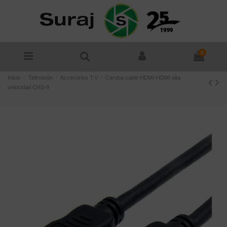
0
Inicio
Televisión
Accesorios T.V
Caruba cable HDMI-HDMI alta
velocidad CHS-9