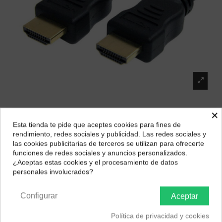
×
Caruba cable HDMI-HDMI alta velocidad CHS-
Esta tienda te pide que aceptes cookies para fines de
9
¿Dónde deseas recibir tu pedido?
rendimiento, redes sociales y publicidad. Las redes sociales y
Marca:
Caruba
las cookies publicitarias de terceros se utilizan para ofrecerte
Selecciona tu ubicación para mostrarte los precios e
funciones de redes sociales y anuncios personalizados.
9,69 €
impuestos correctos para tu región.
¿Aceptas estas cookies y el procesamiento de datos
personales involucrados?
Península y Baleares
Canarias
Configurar
Aceptar
Descripción
Política de privacidad y cookies