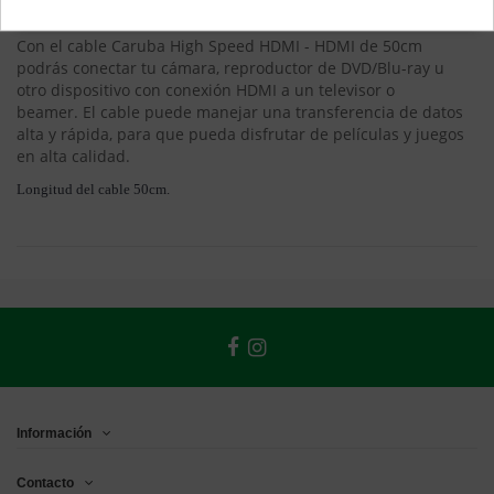
EAN 8718485020650
Con el cable Caruba High Speed ​​HDMI - HDMI de 50cm
podrás conectar tu cámara, reproductor de DVD/Blu-ray u
otro dispositivo con conexión HDMI a un televisor o
beamer.
El cable puede manejar una transferencia de datos
alta y rápida, para que pueda disfrutar de películas y juegos
en alta calidad.
Longitud del cable 50cm.
Información
Contacto