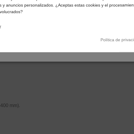
s y anuncios personalizados. ¿Aceptas estas cookies y el procesamien
impuestos correctos para tu región.
nvolucrados?
Península y Baleares
Canarias
r
Política de privac
 400 mm).