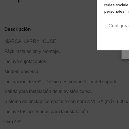
redes sociale
personales i
Configura
Descripción
MARCA:
LARRYHOUSE
Fácil instalación y montaje.
Incluye sujetacables.
Modelo universal.
Inclinación de +5º - 15º sin desmontar el TV del soporte.
Válida para instalación de televisión curva.
Sistema de anclaje compatible con norma VESA (máx. 600 x
Incluye los accesorios para la instalación.
Giro 45º.