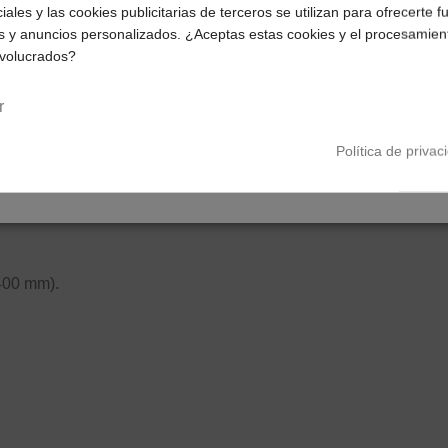
iales y las cookies publicitarias de terceros se utilizan para ofrecerte 
Selecciona tu ubicación para mostrarte los precios e
s y anuncios personalizados. ¿Aceptas estas cookies y el procesamien
impuestos correctos para tu región.
nvolucrados?
Península y Baleares
Canarias
r
Política de privac
400 mm).