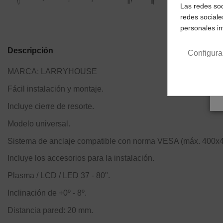
Las redes soc
redes sociale
personales i
Descripción
Configura
MARCA:
LARRYHOUSE
Fácil instalación y montaje.
Incluye cierre de resorte.
Modelo universal.
Sistema de anclaje compatible con norma VESA (máx. 400x
Incluye los accesorios para la instalación.
Plasma / LCD / LED 37 - 80".
Inclinación de +0º - 8º.
Distancia pared: 20 mm.