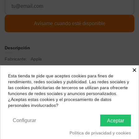
Descripción
Fabricante: Apple
×
Dispositivos compatibles
Cámara
Esta tienda te pide que aceptes cookies para fines de
Tipo de conector
USB, Lightning, RJ45
¿Dónde deseas recibir tu pedido?
rendimiento, redes sociales y publicidad. Las redes sociales y
Dimensiones del producto: largo x ancho x alto
6.6 x 1.7 x 15.5
las cookies publicitarias de terceros se utilizan para ofrecerte
Selecciona tu ubicación para mostrarte los precios e
centímetros
funciones de redes sociales y anuncios personalizados.
impuestos correctos para tu región.
¿Aceptas estas cookies y el procesamiento de datos
Marca
Apple
personales involucrados?
Península y Baleares
Canarias
Peso del producto
0.05 Kilogramos
Configurar
Aceptar
Con el adaptador de conector Lightning a USB 3 para cámaras,
descargar fotos y vídeos desde una cámara digital de alta
resolución a tu iPad Pro es muy fácil.
Política de privacidad y cookies