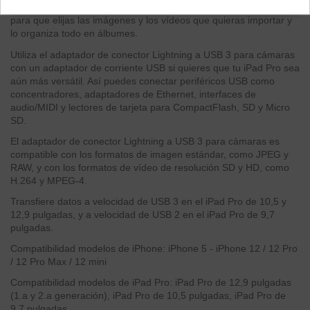
Al conectarlo, el iPad Pro abre la app Fotos automáticamente
para que elijas las imágenes y los vídeos que quieras importar y
lo organiza todo en álbumes.
Utiliza el adaptador de conector Lightning a USB 3 para cámaras
con un adaptador de corriente USB si quieres que tu iPad Pro sea
aún más versátil. Así puedes conectar periféricos USB como
concentradores, adaptadores de Ethernet, interfaces de
audio/MIDI y lectores de tarjeta para CompactFlash, SD y Micro
SD.
El adaptador de conector Lightning a USB 3 para cámaras es
compatible con los formatos de imagen estándar, como JPEG y
RAW, y con los formatos de vídeo de resolución SD y HD, como
H.264 y MPEG-4.
Transfiere datos a velocidad de USB 3 en el iPad Pro de 10,5 y
12,9 pulgadas, y a velocidad de USB 2 en el iPad Pro de 9,7
pulgadas.
Compatibilidad modelos de iPhone: iPhone 5 - iPhone 12 / 12 Pro
/ 12 Pro Max / 12 mini
Compatibilidad modelos de iPad Pro: iPad Pro de 12,9 pulgadas
(1.a y 2.a generación), iPad Pro de 10,5 pulgadas, iPad Pro de
9,7 pulgadas