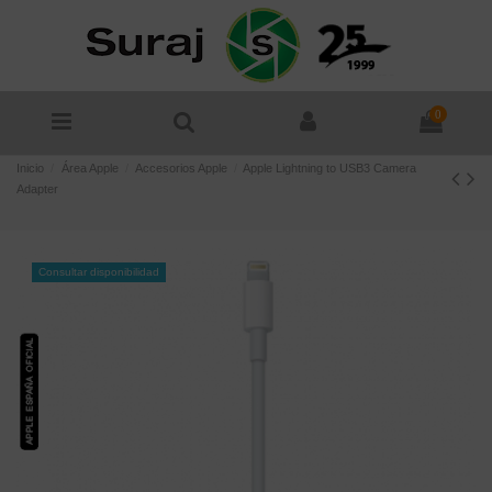
0
Inicio
Área Apple
Accesorios Apple
Apple Lightning to USB3 Camera
Adapter
Consultar disponibilidad