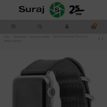
0
Inicio
Área Apple
Accesorios Apple
DEVIA Correa Piel TRICYCLIC
APPLE WATCH