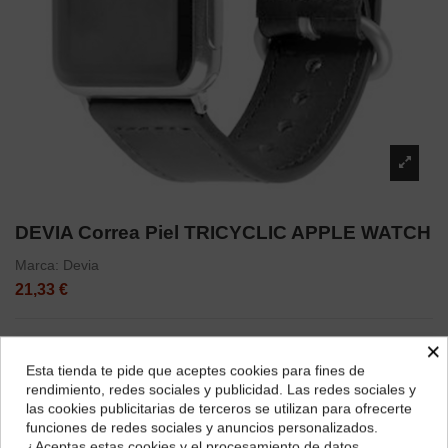
DEVIA Correa Piel TRICYCLIC APPLE WATCH
Marca:
Devia
21,33 €
×
Color
Esta tienda te pide que aceptes cookies para fines de
¿Dónde deseas recibir tu pedido?
rendimiento, redes sociales y publicidad. Las redes sociales y
Gris 38/40mm
Vino 38/40mm
Gris 42/44mm
las cookies publicitarias de terceros se utilizan para ofrecerte
Selecciona tu ubicación para mostrarte los precios e
funciones de redes sociales y anuncios personalizados.
impuestos correctos para tu región.
¿Aceptas estas cookies y el procesamiento de datos