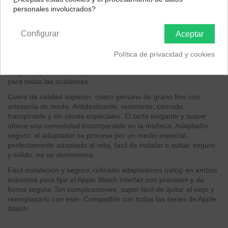
personales involucrados?
Península y Baleares
Canarias
Descripción
Configurar
Aceptar
Correa de piel serie TRICYCLIC.
Política de privacidad y cookies
Diseño clásico: la correa tiene una estructura tradicional y es
elegante que combina perfectamente con la hebilla. Adecuado
para todas las ocasiones.
Cuero de calidad superior: cuero genuino de grano fino con
artesanía de moda. Antideslizante, resistente, cómodo,
transpirable y sin olores especiales. El tacto elegante y suave
ofrece una comodidad incomparable en la muñeca. Adaptador
seguro: el adaptador se procesa por un medio especial,
perfectamente adaptado al reloj, fácil de instalar o quitar, seguro
y sólido, no se desmorona.
Fácil instalación y seguro: refinado adaptadores (reloj) en ambos
extremos para fijar el Apple Watch interfaz con precisión y de
forma segura. Sin complicaciones, super fácil de quitar el viejo y
reemplazarlo con este. Compatible con todas las series de Apple
Watch.