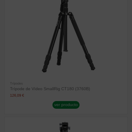
Trípodes
Trípode de Vídeo SmallRig CT180 (3760B)
126,09 €
ver producto