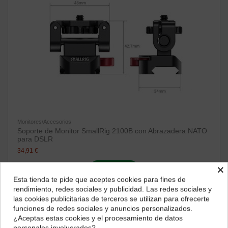
Monitores/Accesorios
Soporte de Monitor SmallRig 2100B con Abrazadera NATO
para DSLR
34,91 €
×
ver producto
Esta tienda te pide que aceptes cookies para fines de
¿Dónde deseas recibir tu pedido?
rendimiento, redes sociales y publicidad. Las redes sociales y
las cookies publicitarias de terceros se utilizan para ofrecerte
Selecciona tu ubicación para mostrarte los precios e
funciones de redes sociales y anuncios personalizados.
impuestos correctos para tu región.
¿Aceptas estas cookies y el procesamiento de datos
personales involucrados?