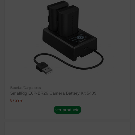
Baterías/Cargadores
SmallRig E6P-BR26 Camera Battery Kit 5409
87,29 €
ver producto