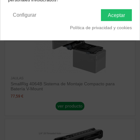
Península y Baleares
Canarias
Configurar
Aceptar
Política de privacidad y cookies
JAULAS
SmallRig 4064B Sistema de Montaje Compacto para
Batería V-Mount
77,59 €
ver producto