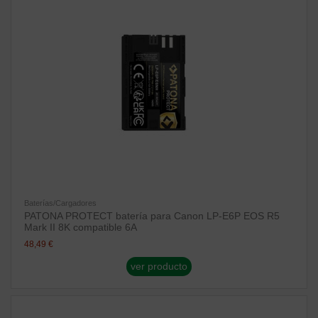
Baterías/Cargadores
PATONA PROTECT batería para Canon LP‑E6P EOS R5
Mark II 8K compatible 6A
48,49 €
ver producto