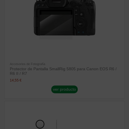
Accesorios de Fotografía
Protector de Pantalla SmallRig 5805 para Canon EOS R6 /
R6 II / R7
14,55 €
ver producto